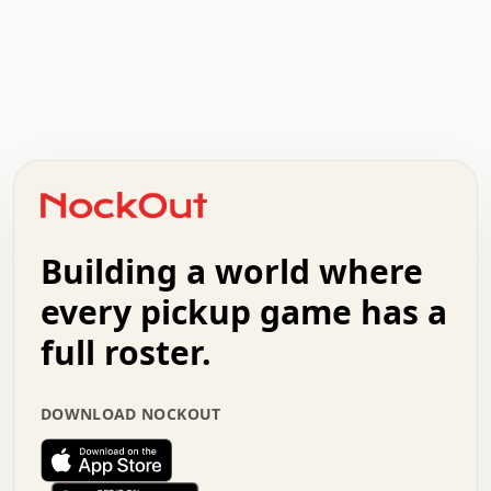
.   .   .   .   .   .   .   .   x   x   .   .   .   .   .
.   .   .   .   .   .   .   .   .   .   .   .   .   .   .
.   .   .   .   o   .   .   .   .   .   +   .   .   .   .
o   .   .   :   .   .   .   .   .   .   x   .   .   +   .
.   +   .   .   .   .   .   .   .   .   .   +   .   .   .
.   .   +   .   .   o   .   .   .   .   .   .   :   .   .
.   .   .   o   .   .   .   .   .   .   .   .   x   .   .
Building a world where
x   .   .   .   .   .   .   .   .   .   .   .   :   .   .
.   .   .   .   .   +   .   .   .   .   .   .   .   +   .
every pickup game has a
.   .   :   .   .   .   .   .   .   .   .   o   .   .   .
full roster.
.   .   .   x   .   .   .   .   .   .   :   .   .   o   .
.   .   .   .   .   :   .   .   .   .   o   .   .   .   .
.   +   .   .   :   .   .   .   .   .   .   .   .   .   x
DOWNLOAD NOCKOUT
.   .   .   .   .   .   .   .   :   .   .   .   .   .   +
.   .   .   .   .   .   .   .   +   .   .   x   .   .   .
.   .   .   .   .   .   :   +   .   .   .   .   .   o   .
.   .   .   .   .   .   .   .   .   .   .   .   .   .   .