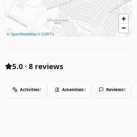
+
−
©
OpenStreetMap
©
CARTO
5.0
·
8 reviews
Activities
1
Amenities
3
Reviews
8