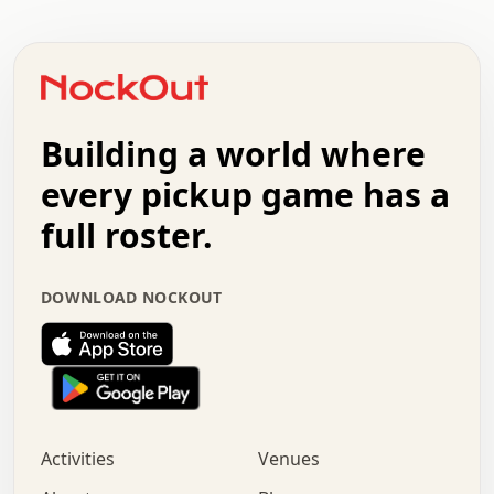
.   .   .   .   .   .   .   .   .   .   .   .   .   .   .
.   .   .   .   o   .   .   .   .   .   +   .   .   .   .
o   .   .   :   .   .   .   .   .   .   x   .   .   +   .
.   +   .   .   .   .   .   .   .   .   .   +   .   .   .
.   .   +   .   .   o   .   .   .   .   .   .   :   .   .
.   .   .   o   .   .   .   .   .   .   .   .   x   .   .
Building a world where
x   .   .   .   .   .   .   .   .   .   .   .   :   .   .
.   .   .   .   .   +   .   .   .   .   .   .   .   +   .
every pickup game has a
.   .   :   .   .   .   .   .   .   .   .   o   .   .   .
full roster.
.   .   .   x   .   .   .   .   .   .   :   .   .   o   .
.   .   .   .   .   :   .   .   .   .   o   .   .   .   .
.   +   .   .   :   .   .   .   .   .   .   .   .   .   x
DOWNLOAD NOCKOUT
.   .   .   .   .   .   .   .   :   .   .   .   .   .   +
.   .   .   .   .   .   .   .   +   .   .   x   .   .   .
.   .   .   .   .   .   :   +   .   .   .   .   .   o   .
.   .   .   .   .   .   .   .   .   .   .   .   .   .   .
.   .   .   :   o   .   .   .   .   .   .   .   +   .   .
.   .   o   .   .   .   .   x   .   .   .   .   .   .   .
:   .   .   .   .   .   .   .   .   .   +   .   .   .   .
Activities
Venues
.   +   .   o   .   .   .   .   o   .   .   .   .   o   .
.   .   .   .   .   x   +   .   .   .   .   .   .   .   .