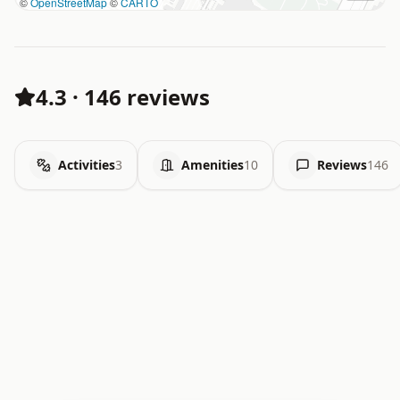
©
OpenStreetMap
©
CARTO
4.3
·
146 reviews
Activities
3
Amenities
10
Reviews
146
.   .   .   .   .   .   .   .   x   x   .   .   .   .   .