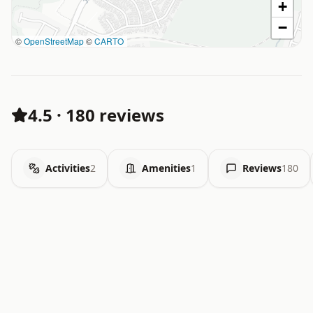
+
−
©
OpenStreetMap
©
CARTO
4.5
·
180 reviews
Activities
2
Amenities
1
Reviews
180