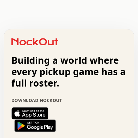
.   .   .   .   .   .   .   .   x   x   .   .   .   .   .
.   .   .   .   .   .   .   .   .   .   .   .   .   .   .
.   .   .   .   o   .   .   .   .   .   +   .   .   .   .
o   .   .   :   .   .   .   .   .   .   x   .   .   +   .
.   +   .   .   .   .   .   .   .   .   .   +   .   .   .
.   .   +   .   .   o   .   .   .   .   .   .   :   .   .
.   .   .   o   .   .   .   .   .   .   .   .   x   .   .
Building a world where
x   .   .   .   .   .   .   .   .   .   .   .   :   .   .
.   .   .   .   .   +   .   .   .   .   .   .   .   +   .
every pickup game has a
.   .   :   .   .   .   .   .   .   .   .   o   .   .   .
full roster.
.   .   .   x   .   .   .   .   .   .   :   .   .   o   .
.   .   .   .   .   :   .   .   .   .   o   .   .   .   .
.   +   .   .   :   .   .   .   .   .   .   .   .   .   x
DOWNLOAD NOCKOUT
.   .   .   .   .   .   .   .   :   .   .   .   .   .   +
.   .   .   .   .   .   .   .   +   .   .   x   .   .   .
.   .   .   .   .   .   :   +   .   .   .   .   .   o   .
.   .   .   .   .   .   .   .   .   .   .   .   .   .   .
.   .   .   :   o   .   .   .   .   .   .   .   +   .   .
.   .   o   .   .   .   .   x   .   .   .   .   .   .   .