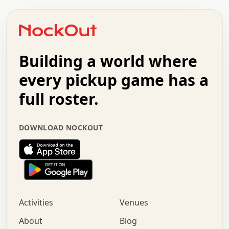
.   .   .   .   o   .   .   .   .   .   +   .   .   .   .
o   .   .   :   .   .   .   .   .   .   x   .   .   +   .
.   +   .   .   .   .   .   .   .   .   .   +   .   .   .
.   .   +   .   .   o   .   .   .   .   .   .   :   .   .
.   .   .   o   .   .   .   .   .   .   .   .   x   .   .
Building a world where
x   .   .   .   .   .   .   .   .   .   .   .   :   .   .
.   .   .   .   .   +   .   .   .   .   .   .   .   +   .
every pickup game has a
.   .   :   .   .   .   .   .   .   .   .   o   .   .   .
full roster.
.   .   .   x   .   .   .   .   .   .   :   .   .   o   .
.   .   .   .   .   :   .   .   .   .   o   .   .   .   .
.   +   .   .   :   .   .   .   .   .   .   .   .   .   x
DOWNLOAD NOCKOUT
.   .   .   .   .   .   .   .   :   .   .   .   .   .   +
.   .   .   .   .   .   .   .   +   .   .   x   .   .   .
.   .   .   .   .   .   :   +   .   .   .   .   .   o   .
.   .   .   .   .   .   .   .   .   .   .   .   .   .   .
.   .   .   :   o   .   .   .   .   .   .   .   +   .   .
.   .   o   .   .   .   .   x   .   .   .   .   .   .   .
:   .   .   .   .   .   .   .   .   .   +   .   .   .   .
Activities
Venues
.   +   .   o   .   .   .   .   o   .   .   .   .   o   .
.   .   .   .   .   x   +   .   .   .   .   .   .   .   .
About
Blog
.   .   +   .   .   .   .   .   .   .   .   :   .   x   .