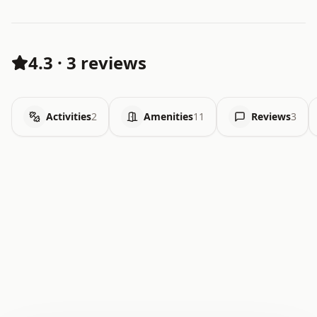
4.3
·
3 reviews
Activities
2
Amenities
11
Reviews
3
.   .   .   .   .   .   .   .   x   x   .   .   .   .   .
.   .   .   .   .   .   .   .   .   .   .   .   .   .   .