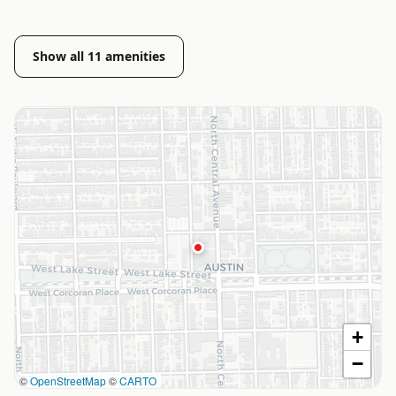
Show all
11
amenities
+
−
©
OpenStreetMap
©
CARTO