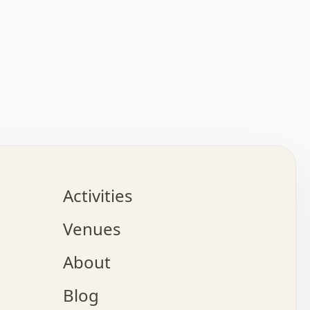
:   :   .   .   .   .   .   .   .   .   .   .   .   .   
.   .   .   :   .   .   +   .   .   o   .   .   x   .   
.   .   .   .   +   o   .   .   .   .   :   +   .   .   
.   .   .   .   o   .   .   .   .   .   .   .   .   .   
.   .   .   +   .   .   .   .   .   .   .   .   .   +   
.   .   .   .   .   .   .   .   .   x   .   .   .   .   
Activities
.   o   .   .   .   .   .   .   .   .   x   .   .   .   
.   .   .   o   .   .   .   x   .   .   .   .   .   .   
Venues
x   .   .   .   :   .   .   .   x   .   .   .   :   .   
o   .   .   .   +   .   .   .   .   .   .   .   .   x   
About
.   .   .   x   .   .   .   .   .   .   :   .   .   .   
.   .   .   .   .   .   +   .   .   .   .   x   .   .   
Blog
.   .   .   .   .   x   .   .   o   .   .   .   .   .   
.   .   .   .   .   .   .   .   .   .   .   .   .   .   