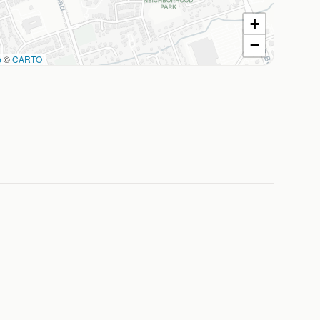
+
−
p
©
CARTO