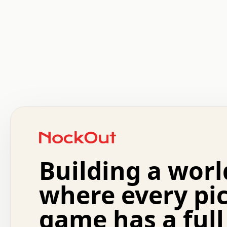
 .   .   .   .   .   .   .   .   x   x   .   .   .   .   
 .   .   .   .   .   .   .   .   .   .   .   .   .   .   
 .   .   .   .   o   .   .   .   .   .   +   .   .   .   
 o   .   .   :   .   .   .   .   .   .   x   .   .   +   
 .   +   .   .   .   .   .   .   .   .   .   +   .   .   
 .   .   +   .   .   o   .   .   .   .   .   .   :   .   
 .   .   .   o   .   .   .   .   .   .   .   .   x   .   
Building a worl
 x   .   .   .   .   .   .   .   .   .   .   .   :   .   
 .   .   .   .   .   +   .   .   .   .   .   .   .   +   
 .   .   :   .   .   .   .   .   .   .   .   o   .   .   
where every pi
 .   .   .   x   .   .   .   .   .   .   :   .   .   o   
 .   .   .   .   .   :   .   .   .   .   o   .   .   .   
game has a full
 .   +   .   .   :   .   .   .   .   .   .   .   .   .   
 .   .   .   .   .   .   .   .   :   .   .   .   .   .   