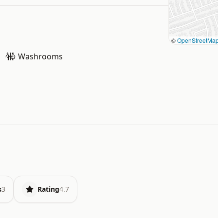
©
OpenStreetMa
Washrooms
s
3
Rating
4.7