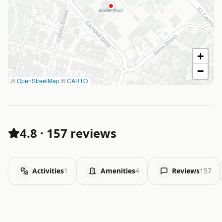
+
−
©
OpenStreetMap
©
CARTO
4.8
·
157 reviews
Activities
1
Amenities
4
Reviews
157