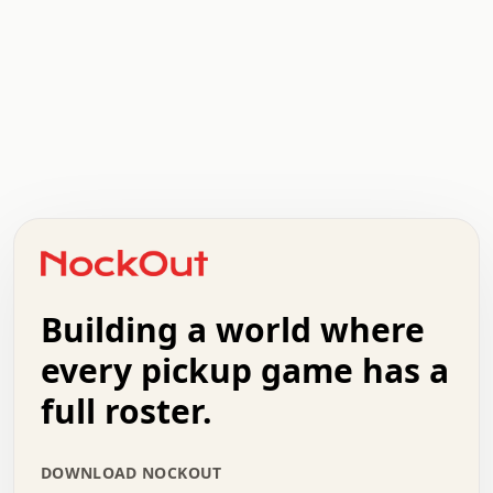
.   .   .   .   .   .   .   .   x   x   .   .   .   .   .
.   .   .   .   .   .   .   .   .   .   .   .   .   .   .
.   .   .   .   o   .   .   .   .   .   +   .   .   .   .
o   .   .   :   .   .   .   .   .   .   x   .   .   +   .
.   +   .   .   .   .   .   .   .   .   .   +   .   .   .
.   .   +   .   .   o   .   .   .   .   .   .   :   .   .
.   .   .   o   .   .   .   .   .   .   .   .   x   .   .
Building a world where
x   .   .   .   .   .   .   .   .   .   .   .   :   .   .
.   .   .   .   .   +   .   .   .   .   .   .   .   +   .
every pickup game has a
.   .   :   .   .   .   .   .   .   .   .   o   .   .   .
full roster.
.   .   .   x   .   .   .   .   .   .   :   .   .   o   .
.   .   .   .   .   :   .   .   .   .   o   .   .   .   .
.   +   .   .   :   .   .   .   .   .   .   .   .   .   x
DOWNLOAD NOCKOUT
.   .   .   .   .   .   .   .   :   .   .   .   .   .   +