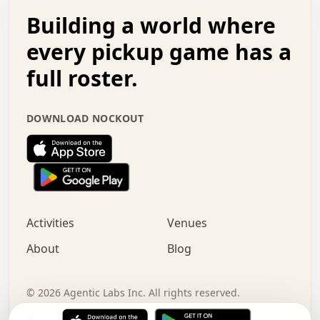
.   .   .   o   .   .   .   .   .   .   .   .   x   .   .
Building a world where
x   .   .   .   .   .   .   .   .   .   .   .   :   .   .
.   .   .   .   .   +   .   .   .   .   .   .   .   +   .
every pickup game has a
.   .   :   .   .   .   .   .   .   .   .   o   .   .   .
full roster.
.   .   .   x   .   .   .   .   .   .   :   .   .   o   .
.   .   .   .   .   :   .   .   .   .   o   .   .   .   .
.   +   .   .   :   .   .   .   .   .   .   .   .   .   x
DOWNLOAD NOCKOUT
.   .   .   .   .   .   .   .   :   .   .   .   .   .   +
.   .   .   .   .   .   .   .   +   .   .   x   .   .   .
.   .   .   .   .   .   :   +   .   .   .   .   .   o   .
.   .   .   .   .   .   .   .   .   .   .   .   .   .   .
.   .   .   :   o   .   .   .   .   .   .   .   +   .   .
.   .   o   .   .   .   .   x   .   .   .   .   .   .   .
:   .   .   .   .   .   .   .   .   .   +   .   .   .   .
Activities
Venues
.   +   .   o   .   .   .   .   o   .   .   .   .   o   .
.   .   .   .   .   x   +   .   .   .   .   .   .   .   .
About
Blog
.   .   +   .   .   .   .   .   .   .   .   :   .   x   .
+   .   .   .   .   .   .   .   .   .   .   .   .   .   .
.   .   .   x   .   o   .   +   .   :   .   .   .   .   .
©
2026
Agentic Labs Inc. All rights reserved.
.   .   .   .   .   .   .   .   .   .   .   .   .   .   
Terms of Service
Privacy Policy