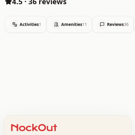
4.5
·
36 reviews
Activities
1
Amenities
11
Reviews
36
.   .   .   .   .   .   .   .   x   x   .   .   .   .   .
.   .   .   .   .   .   .   .   .   .   .   .   .   .   .
.   .   .   .   o   .   .   .   .   .   +   .   .   .   .
o   .   .   :   .   .   .   .   .   .   x   .   .   +   .
.   +   .   .   .   .   .   .   .   .   .   +   .   .   .
.   .   +   .   .   o   .   .   .   .   .   .   :   .   .