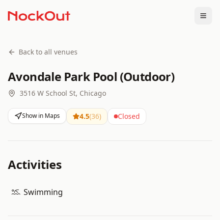
Togg
Back to all venues
Avondale Park Pool (Outdoor)
3516 W School St, Chicago
Show in Maps
4.5
(
36
)
Closed
Activities
Swimming