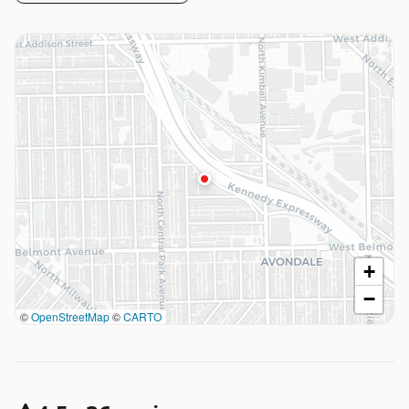
+
−
©
OpenStreetMap
©
CARTO