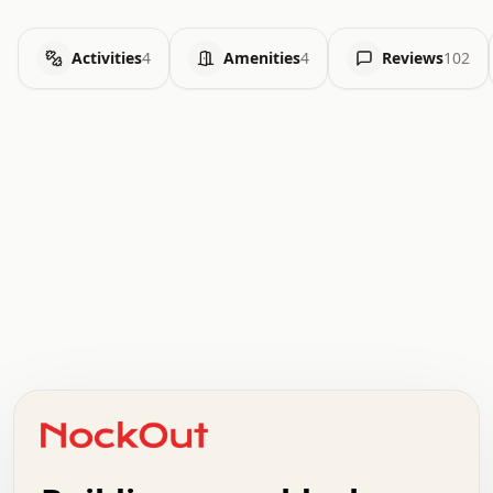
Activities
4
Amenities
4
Reviews
102
.   .   .   .   .   .   .   .   x   x   .   .   .   .   .
.   .   .   .   .   .   .   .   .   .   .   .   .   .   .
.   .   .   .   o   .   .   .   .   .   +   .   .   .   .
o   .   .   :   .   .   .   .   .   .   x   .   .   +   .
.   +   .   .   .   .   .   .   .   .   .   +   .   .   .
.   .   +   .   .   o   .   .   .   .   .   .   :   .   .
.   .   .   o   .   .   .   .   .   .   .   .   x   .   .