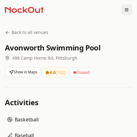
Togg
Back to all venues
Avonworth Swimming Pool
498 Camp Horne Rd, Pittsburgh
Show in Maps
4.6
(
102
)
Closed
Activities
Basketball
Baseball