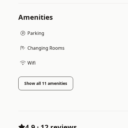
Amenities
Parking
Changing Rooms
Wifi
Show all
11
amenities
4.9
·
12 reviews