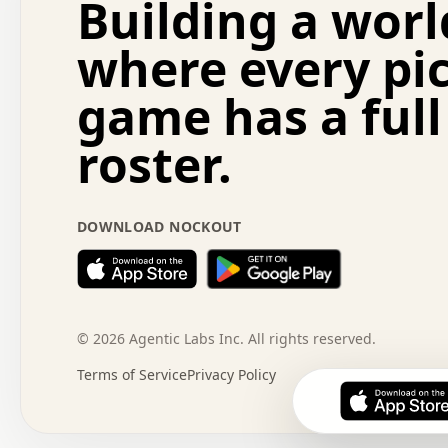
Building a worl
.   .   .   .   .   +   .   .   .   .   .   .   .   +   
.   .   :   .   .   .   .   .   .   .   .   o   .   .   
where every pi
.   .   .   x   .   .   .   .   .   .   :   .   .   o   
.   .   .   .   .   :   .   .   .   .   o   .   .   .   
game has a full
.   +   .   .   :   .   .   .   .   .   .   .   .   .   
.   .   .   .   .   .   .   .   :   .   .   .   .   .   
roster.
.   .   .   .   .   .   .   .   +   .   .   x   .   .   
.   .   .   .   .   .   :   +   .   .   .   .   .   o   
.   .   .   .   .   .   .   .   .   .   .   .   .   .   
.   .   .   :   o   .   .   .   .   .   .   .   +   .   
DOWNLOAD NOCKOUT
.   .   o   .   .   .   .   x   .   .   .   .   .   .   
:   .   .   .   .   .   .   .   .   .   +   .   .   .   
.   +   .   o   .   .   .   .   o   .   .   .   .   o   
.   .   .   .   .   x   +   .   .   .   .   .   .   .   
.   .   +   .   .   .   .   .   .   .   .   :   .   x   
+   .   .   .   .   .   .   .   .   .   .   .   .   .   
©
2026
Agentic Labs Inc. All rights reserved.
.   .   .   x   .   o   .   +   .   :   .   .   .   .   
Terms of Service
Privacy Policy
.   .   .   .   .   .   .   .   .   .   .   .   .   .   