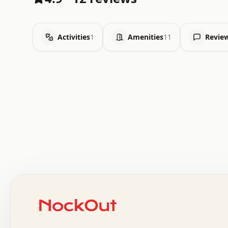
Activities
1
Amenities
11
Revie
.   .   .   .   .   .   .   .   x   x   .   .   .   .   
.   .   .   .   .   .   .   .   .   .   .   .   .   .   
.   .   .   .   o   .   .   .   .   .   +   .   .   .   
o   .   .   :   .   .   .   .   .   .   x   .   .   +   
.   +   .   .   .   .   .   .   .   .   .   +   .   .   
.   .   +   .   .   o   .   .   .   .   .   .   :   .   
.   .   .   o   .   .   .   .   .   .   .   .   x   .   
x   .   .   .   .   .   .   .   .   .   .   .   :   .   