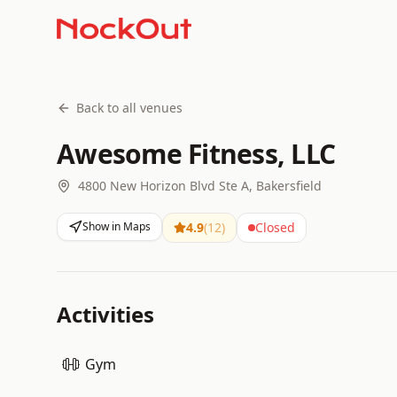
Back to all venues
Awesome Fitness, LLC
4800 New Horizon Blvd Ste A, Bakersfield
Show in Maps
4.9
(
12
)
Closed
Activities
Gym