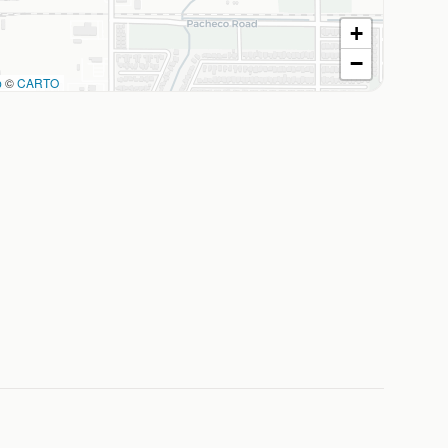
+
−
p
©
CARTO