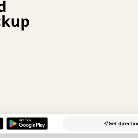
d
.   .   .   .   .   .   .   +   .   .   :   .   .   .   
.   +   .   .   .   :   .   .   .   .   x   .   .   .   
ckup
.   .   .   x   .   .   .   .   .   .   :   .   .   o   
.   .   .   .   .   +   :   .   .   .   x   o   .   .   
x   .   .   o   .   .   +   .   .   .   .   .   .   .   
+   .   .   .   .   o   o   .   .   .   .   x   x   .   
.   .   .   +   .   .   x   .   .   .   .   .   +   .   
.   .   .   .   .   x   .   .   .   .   .   .   .   :   
.   .   .   :   .   .   .   .   .   .   .   .   .   .   
.   .   .   .   .   .   :   .   .   .   .   .   .   .   
.   :   .   .   .   .   +   .   .   .   .   o   .   .   
.   .   .   .   .   .   o   .   .   .   .   .   .   .   
.   x   .   .   .   .   x   .   .   .   .   x   .   .   
.   .   .   .   .   :   .   o   :   .   .   .   .   .   
.   .   .   .   .   .   .   .   o   .   .   .   .   .   
.   .   .   .   .   +   :   .   .   x   o   .   .   .   
.   .   .   .   .   .   +   .   :   .   .   .   .   .   
.   .   .   .   o   o   o   o   o   o   o   o   o   o   
Get directio