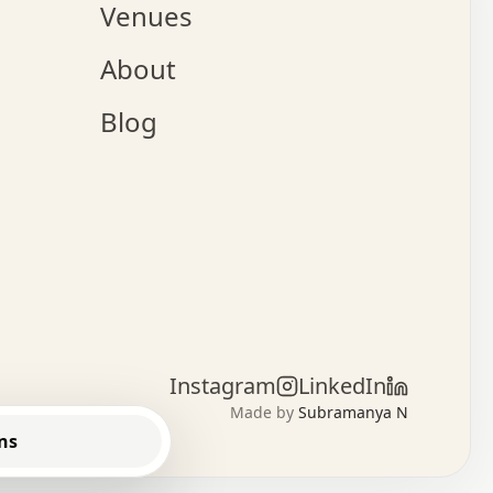
Venues
x   .   .   .   :   .   .   .   x   .   .   .   :   .   .
o   .   .   .   +   .   .   .   .   .   .   .   .   x   .
About
.   .   .   x   .   .   .   .   .   .   :   .   .   .   .
.   .   .   .   .   .   +   .   .   .   .   x   .   .   .
.   .   .   .   .   x   .   .   o   .   .   .   .   .   .
Blog
.   .   .   .   .   .   .   .   .   .   .   .   .   .   :
.   x   .   .   .   .   .   +   .   .   x   .   .   .   .
.   .   .   .   .   +   o   .   .   .   .   .   x   .   .
:   .   .   .   .   .   .   .   .   .   .   :   .   .   .
.   +   .   .   .   .   .   .   .   :   .   .   .   .   .
.   .   x   .   .   .   .   .   .   .   :   .   .   .   .
.   .   x   :   x   .   .   .   .   .   .   .   .   +   .
.   .   .   .   .   .   .   .   .   .   .   .   .   .   .
.   .   .   .   .   .   +   .   x   +   .   .   .   .   .
.   .   .   +   .   .   .   .   .   .   x   .   :   .   .
.   .   .   .   .   .   .   .   .   .   .   .   .   .   .
Instagram
LinkedIn
.   .   .   .   .   .   .   .   .   .   .   .   .   x   .
Made by
Subramanya N
o   o   o   o   o   o   o   o   o   .   .   .   .   .   
ns