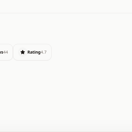
ws
44
Rating
4.7
.   o   .   .   .   .   .   +   +   .   .   .   .   .   
.   .   +   .   .   o   .   .   x   .   .   .   .   .   
.   .   :   .   .   .   .   .   .   .   .   .   .   x   