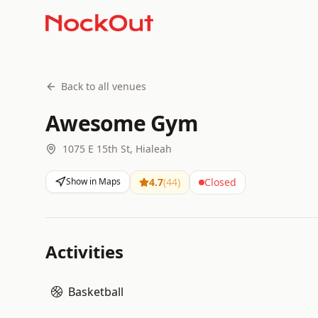
Back to all venues
Awesome Gym
1075 E 15th St, Hialeah
Show in Maps
4.7
(
44
)
Closed
Activities
Basketball