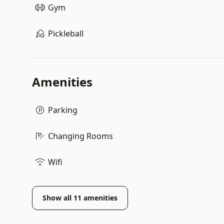
Gym
Pickleball
Amenities
Parking
Changing Rooms
Wifi
Show all
11
amenities