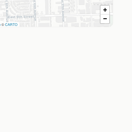
+
−
p
©
CARTO