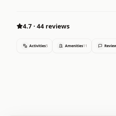
4.7
·
44 reviews
Activities
5
Amenities
11
Revie
 .   .   .   .   .   .   .   .   x   x   .   .   .   .   
 .   .   .   .   .   .   .   .   .   .   .   .   .   .   
 .   .   .   .   o   .   .   .   .   .   +   .   .   .   