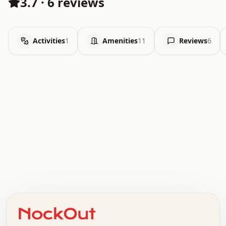
3.7
·
6 reviews
Activities
1
Amenities
11
Reviews
6
.   .   .   .   .   .   .   .   x   x   .   .   .   .   .
.   .   .   .   .   .   .   .   .   .   .   .   .   .   .
.   .   .   .   o   .   .   .   .   .   +   .   .   .   .
o   .   .   :   .   .   .   .   .   .   x   .   .   +   .
.   +   .   .   .   .   .   .   .   .   .   +   .   .   .
.   .   +   .   .   o   .   .   .   .   .   .   :   .   .