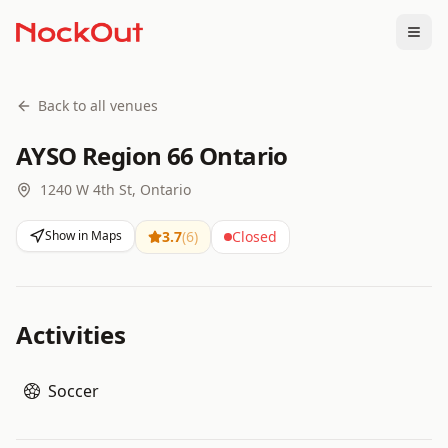
Togg
Back to all venues
AYSO Region 66 Ontario
1240 W 4th St, Ontario
Show in Maps
3.7
(
6
)
Closed
Activities
Soccer