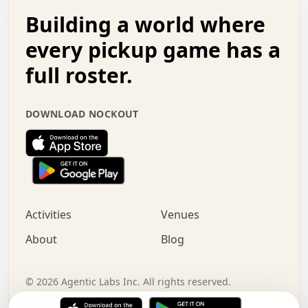
.   .   .   o   .   .   .   .   .   .   .   .   x   .   .
Building a world where
x   .   .   .   .   .   .   .   .   .   .   .   :   .   .
.   .   .   .   .   +   .   .   .   .   .   .   .   +   .
every pickup game has a
.   .   :   .   .   .   .   .   .   .   .   o   .   .   .
full roster.
.   .   .   x   .   .   .   .   .   .   :   .   .   o   .
.   .   .   .   .   :   .   .   .   .   o   .   .   .   .
.   +   .   .   :   .   .   .   .   .   .   .   .   .   x
DOWNLOAD NOCKOUT
.   .   .   .   .   .   .   .   :   .   .   .   .   .   +
.   .   .   .   .   .   .   .   +   .   .   x   .   .   .
.   .   .   .   .   .   :   +   .   .   .   .   .   o   .
.   .   .   .   .   .   .   .   .   .   .   .   .   .   .
.   .   .   :   o   .   .   .   .   .   .   .   +   .   .
.   .   o   .   .   .   .   x   .   .   .   .   .   .   .
:   .   .   .   .   .   .   .   .   .   +   .   .   .   .
Activities
Venues
.   +   .   o   .   .   .   .   o   .   .   .   .   o   .
.   .   .   .   .   x   +   .   .   .   .   .   .   .   .
About
Blog
.   .   +   .   .   .   .   .   .   .   .   :   .   x   .
+   .   .   .   .   .   .   .   .   .   .   .   .   .   .
.   .   .   x   .   o   .   +   .   :   .   .   .   .   .
©
2026
Agentic Labs Inc. All rights reserved.
.   .   .   .   .   .   .   .   .   .   .   .   .   .   
Terms of Service
Privacy Policy