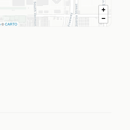
+
−
p
©
CARTO