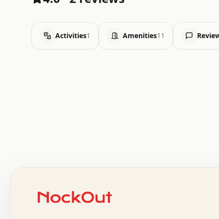
Activities
1
Amenities
11
Revie
 .   .   .   .   .   .   .   .   x   x   .   .   .   .   
 .   .   .   .   .   .   .   .   .   .   .   .   .   .   
 .   .   .   .   o   .   .   .   .   .   +   .   .   .   
 o   .   .   :   .   .   .   .   .   .   x   .   .   +   
 .   +   .   .   .   .   .   .   .   .   .   +   .   .   
 .   .   +   .   .   o   .   .   .   .   .   .   :   .   
 .   .   .   o   .   .   .   .   .   .   .   .   x   .   
 x   .   .   .   .   .   .   .   .   .   .   .   :   .   