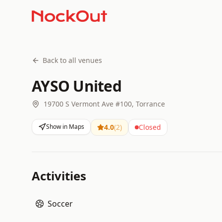
Back to all venues
AYSO United
19700 S Vermont Ave #100, Torrance
Show in Maps
4.0
(
2
)
Closed
Activities
Soccer