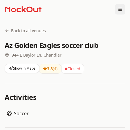
Togg
Back to all venues
Az Golden Eagles soccer club
944 E Baylor Ln, Chandler
Show in Maps
3.8
(
4
)
Closed
Activities
Soccer