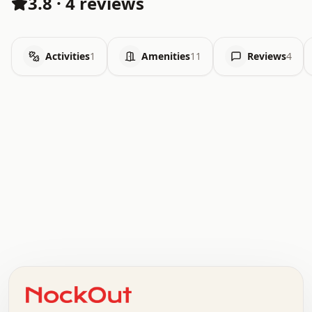
3.8
·
4 reviews
Activities
1
Amenities
11
Reviews
4
.   .   .   .   .   .   .   .   x   x   .   .   .   .   .
.   .   .   .   .   .   .   .   .   .   .   .   .   .   .
.   .   .   .   o   .   .   .   .   .   +   .   .   .   .
o   .   .   :   .   .   .   .   .   .   x   .   .   +   .
.   +   .   .   .   .   .   .   .   .   .   +   .   .   .
.   .   +   .   .   o   .   .   .   .   .   .   :   .   .