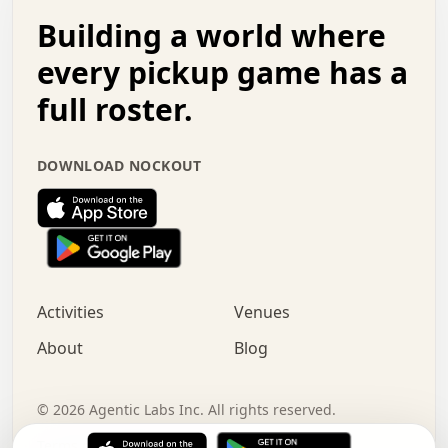
.   .   .   o   .   .   .   .   .   .   .   .   x   .   .
Building a world where
x   .   .   .   .   .   .   .   .   .   .   .   :   .   .
.   .   .   .   .   +   .   .   .   .   .   .   .   +   .
every pickup game has a
.   .   :   .   .   .   .   .   .   .   .   o   .   .   .
full roster.
.   .   .   x   .   .   .   .   .   .   :   .   .   o   .
.   .   .   .   .   :   .   .   .   .   o   .   .   .   .
.   +   .   .   :   .   .   .   .   .   .   .   .   .   x
DOWNLOAD NOCKOUT
.   .   .   .   .   .   .   .   :   .   .   .   .   .   +
.   .   .   .   .   .   .   .   +   .   .   x   .   .   .
.   .   .   .   .   .   :   +   .   .   .   .   .   o   .
.   .   .   .   .   .   .   .   .   .   .   .   .   .   .
.   .   .   :   o   .   .   .   .   .   .   .   +   .   .
.   .   o   .   .   .   .   x   .   .   .   .   .   .   .
:   .   .   .   .   .   .   .   .   .   +   .   .   .   .
Activities
Venues
.   +   .   o   .   .   .   .   o   .   .   .   .   o   .
.   .   .   .   .   x   +   .   .   .   .   .   .   .   .
About
Blog
.   .   +   .   .   .   .   .   .   .   .   :   .   x   .
+   .   .   .   .   .   .   .   .   .   .   .   .   .   .
.   .   .   x   .   o   .   +   .   :   .   .   .   .   .
©
2026
Agentic Labs Inc. All rights reserved.
.   .   .   .   .   .   .   .   .   .   .   .   .   .   
Terms of Service
Privacy Policy