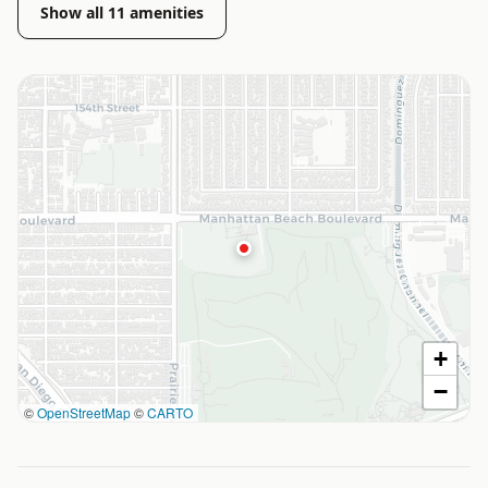
Show all
11
amenities
+
−
©
OpenStreetMap
©
CARTO