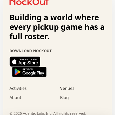
.   +   .   .   .   .   .   .   .   .   .   +   .   .   .
.   .   +   .   .   o   .   .   .   .   .   .   :   .   .
.   .   .   o   .   .   .   .   .   .   .   .   x   .   .
Building a world where
x   .   .   .   .   .   .   .   .   .   .   .   :   .   .
.   .   .   .   .   +   .   .   .   .   .   .   .   +   .
every pickup game has a
.   .   :   .   .   .   .   .   .   .   .   o   .   .   .
full roster.
.   .   .   x   .   .   .   .   .   .   :   .   .   o   .
.   .   .   .   .   :   .   .   .   .   o   .   .   .   .
.   +   .   .   :   .   .   .   .   .   .   .   .   .   x
DOWNLOAD NOCKOUT
.   .   .   .   .   .   .   .   :   .   .   .   .   .   +
.   .   .   .   .   .   .   .   +   .   .   x   .   .   .
.   .   .   .   .   .   :   +   .   .   .   .   .   o   .
.   .   .   .   .   .   .   .   .   .   .   .   .   .   .
.   .   .   :   o   .   .   .   .   .   .   .   +   .   .
.   .   o   .   .   .   .   x   .   .   .   .   .   .   .
:   .   .   .   .   .   .   .   .   .   +   .   .   .   .
Activities
Venues
.   +   .   o   .   .   .   .   o   .   .   .   .   o   .
.   .   .   .   .   x   +   .   .   .   .   .   .   .   .
About
Blog
.   .   +   .   .   .   .   .   .   .   .   :   .   x   .
+   .   .   .   .   .   .   .   .   .   .   .   .   .   .
.   .   .   x   .   o   .   +   .   :   .   .   .   .   .
©
2026
Agentic Labs Inc. All rights reserved.