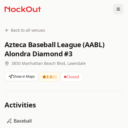
Togg
Back to all venues
Azteca Baseball League (AABL)
Alondra Diamond #3
3850 Manhattan Beach Blvd, Lawndale
Show in Maps
3.9
(
8
)
Closed
Activities
Baseball