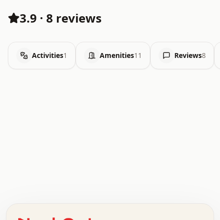
3.9
·
8 reviews
Activities
1
Amenities
11
Reviews
8
.   .   .   .   .   .   .   .   x   x   .   .   .   .   .
.   .   .   .   .   .   .   .   .   .   .   .   .   .   .
.   .   .   .   o   .   .   .   .   .   +   .   .   .   .
o   .   .   :   .   .   .   .   .   .   x   .   .   +   .