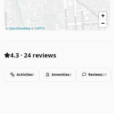
+
−
©
OpenStreetMap
©
CARTO
4.3
·
24 reviews
Activities
1
Amenities
3
Reviews
24