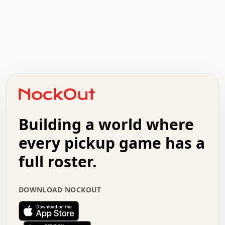
.   .   .   .   .   .   .   .   x   x   .   .   .   .   .
.   .   .   .   .   .   .   .   .   .   .   .   .   .   .
.   .   .   .   o   .   .   .   .   .   +   .   .   .   .
o   .   .   :   .   .   .   .   .   .   x   .   .   +   .
.   +   .   .   .   .   .   .   .   .   .   +   .   .   .
.   .   +   .   .   o   .   .   .   .   .   .   :   .   .
.   .   .   o   .   .   .   .   .   .   .   .   x   .   .
Building a world where
x   .   .   .   .   .   .   .   .   .   .   .   :   .   .
.   .   .   .   .   +   .   .   .   .   .   .   .   +   .
every pickup game has a
.   .   :   .   .   .   .   .   .   .   .   o   .   .   .
full roster.
.   .   .   x   .   .   .   .   .   .   :   .   .   o   .
.   .   .   .   .   :   .   .   .   .   o   .   .   .   .
.   +   .   .   :   .   .   .   .   .   .   .   .   .   x
DOWNLOAD NOCKOUT
.   .   .   .   .   .   .   .   :   .   .   .   .   .   +
.   .   .   .   .   .   .   .   +   .   .   x   .   .   .
.   .   .   .   .   .   :   +   .   .   .   .   .   o   .
.   .   .   .   .   .   .   .   .   .   .   .   .   .   .