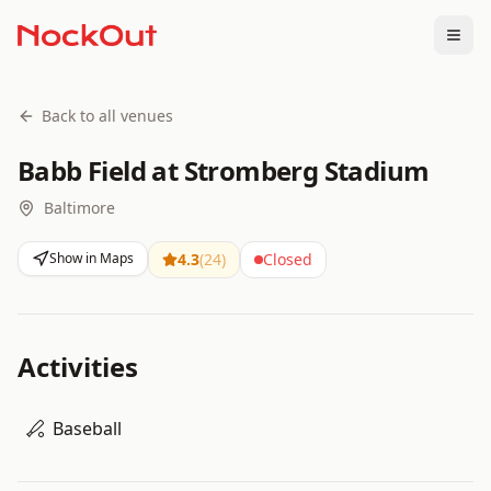
Togg
Back to all venues
Babb Field at Stromberg Stadium
Baltimore
Show in Maps
4.3
(
24
)
Closed
Activities
Baseball