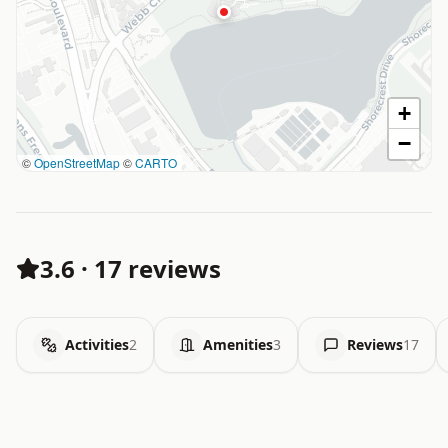
+
−
©
OpenStreetMap
©
CARTO
3.6
·
17 reviews
Activities
2
Amenities
3
Reviews
17