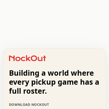
.   .   .   .   .   .   .   .   x   x   .   .   .   .   .
.   .   .   .   .   .   .   .   .   .   .   .   .   .   .
.   .   .   .   o   .   .   .   .   .   +   .   .   .   .
o   .   .   :   .   .   .   .   .   .   x   .   .   +   .
.   +   .   .   .   .   .   .   .   .   .   +   .   .   .
.   .   +   .   .   o   .   .   .   .   .   .   :   .   .
.   .   .   o   .   .   .   .   .   .   .   .   x   .   .
Building a world where
x   .   .   .   .   .   .   .   .   .   .   .   :   .   .
.   .   .   .   .   +   .   .   .   .   .   .   .   +   .
every pickup game has a
.   .   :   .   .   .   .   .   .   .   .   o   .   .   .
full roster.
.   .   .   x   .   .   .   .   .   .   :   .   .   o   .
.   .   .   .   .   :   .   .   .   .   o   .   .   .   .
.   +   .   .   :   .   .   .   .   .   .   .   .   .   x
DOWNLOAD NOCKOUT
.   .   .   .   .   .   .   .   :   .   .   .   .   .   +