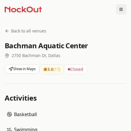
Togg
Back to all venues
Bachman Aquatic Center
2750 Bachman Dr, Dallas
Show in Maps
3.6
(
17
)
Closed
Activities
Basketball
Swimming