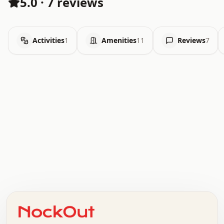
5.0
·
7 reviews
Activities
1
Amenities
11
Reviews
7
.   .   .   .   .   .   .   .   x   x   .   .   .   .   .
.   .   .   .   .   .   .   .   .   .   .   .   .   .   .
.   .   .   .   o   .   .   .   .   .   +   .   .   .   .
o   .   .   :   .   .   .   .   .   .   x   .   .   +   .
.   +   .   .   .   .   .   .   .   .   .   +   .   .   .
.   .   +   .   .   o   .   .   .   .   .   .   :   .   .