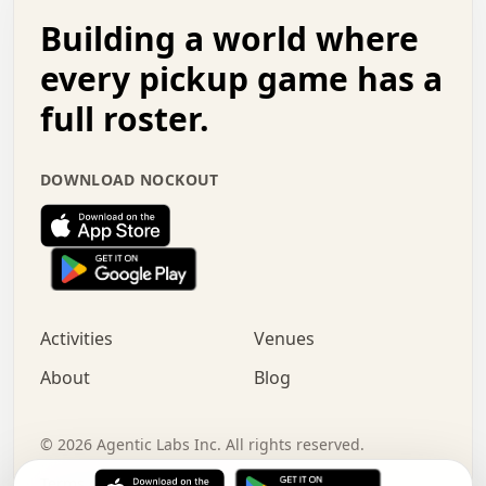
.   .   .   o   .   .   .   .   .   .   .   .   x   .   .
Building a world where
x   .   .   .   .   .   .   .   .   .   .   .   :   .   .
.   .   .   .   .   +   .   .   .   .   .   .   .   +   .
every pickup game has a
.   .   :   .   .   .   .   .   .   .   .   o   .   .   .
full roster.
.   .   .   x   .   .   .   .   .   .   :   .   .   o   .
.   .   .   .   .   :   .   .   .   .   o   .   .   .   .
.   +   .   .   :   .   .   .   .   .   .   .   .   .   x
DOWNLOAD NOCKOUT
.   .   .   .   .   .   .   .   :   .   .   .   .   .   +
.   .   .   .   .   .   .   .   +   .   .   x   .   .   .
.   .   .   .   .   .   :   +   .   .   .   .   .   o   .
.   .   .   .   .   .   .   .   .   .   .   .   .   .   .
.   .   .   :   o   .   .   .   .   .   .   .   +   .   .
.   .   o   .   .   .   .   x   .   .   .   .   .   .   .
:   .   .   .   .   .   .   .   .   .   +   .   .   .   .
Activities
Venues
.   +   .   o   .   .   .   .   o   .   .   .   .   o   .
.   .   .   .   .   x   +   .   .   .   .   .   .   .   .
About
Blog
.   .   +   .   .   .   .   .   .   .   .   :   .   x   .
+   .   .   .   .   .   .   .   .   .   .   .   .   .   .
.   .   .   x   .   o   .   +   .   :   .   .   .   .   .
©
2026
Agentic Labs Inc. All rights reserved.
.   .   .   .   .   .   .   .   .   .   .   .   .   .   
Terms of Service
Privacy Policy