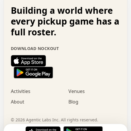
.   .   .   o   .   .   .   .   .   .   .   .   x   .   .
Building a world where
x   .   .   .   .   .   .   .   .   .   .   .   :   .   .
.   .   .   .   .   +   .   .   .   .   .   .   .   +   .
every pickup game has a
.   .   :   .   .   .   .   .   .   .   .   o   .   .   .
full roster.
.   .   .   x   .   .   .   .   .   .   :   .   .   o   .
.   .   .   .   .   :   .   .   .   .   o   .   .   .   .
.   +   .   .   :   .   .   .   .   .   .   .   .   .   x
DOWNLOAD NOCKOUT
.   .   .   .   .   .   .   .   :   .   .   .   .   .   +
.   .   .   .   .   .   .   .   +   .   .   x   .   .   .
.   .   .   .   .   .   :   +   .   .   .   .   .   o   .
.   .   .   .   .   .   .   .   .   .   .   .   .   .   .
.   .   .   :   o   .   .   .   .   .   .   .   +   .   .
.   .   o   .   .   .   .   x   .   .   .   .   .   .   .
:   .   .   .   .   .   .   .   .   .   +   .   .   .   .
Activities
Venues
.   +   .   o   .   .   .   .   o   .   .   .   .   o   .
.   .   .   .   .   x   +   .   .   .   .   .   .   .   .
About
Blog
.   .   +   .   .   .   .   .   .   .   .   :   .   x   .
+   .   .   .   .   .   .   .   .   .   .   .   .   .   .
.   .   .   x   .   o   .   +   .   :   .   .   .   .   .
©
2026
Agentic Labs Inc. All rights reserved.
.   .   .   .   .   .   .   .   .   .   .   .   .   .   
Terms of Service
Privacy Policy