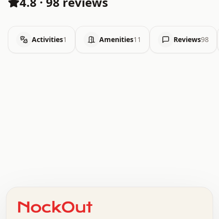
4.8
·
98 reviews
Activities
1
Amenities
11
Reviews
98
.   .   .   .   .   .   .   .   x   x   .   .   .   .   .
.   .   .   .   .   .   .   .   .   .   .   .   .   .   .
.   .   .   .   o   .   .   .   .   .   +   .   .   .   .
o   .   .   :   .   .   .   .   .   .   x   .   .   +   .
.   +   .   .   .   .   .   .   .   .   .   +   .   .   .
.   .   +   .   .   o   .   .   .   .   .   .   :   .   .