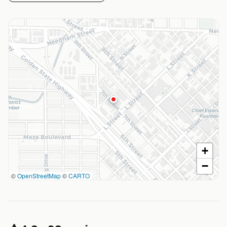
+
−
©
OpenStreetMap
©
CARTO