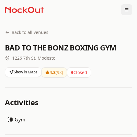
Togg
Back to all venues
BAD TO THE BONZ BOXING GYM
1226 7th St, Modesto
Show in Maps
4.8
(
98
)
Closed
Activities
Gym