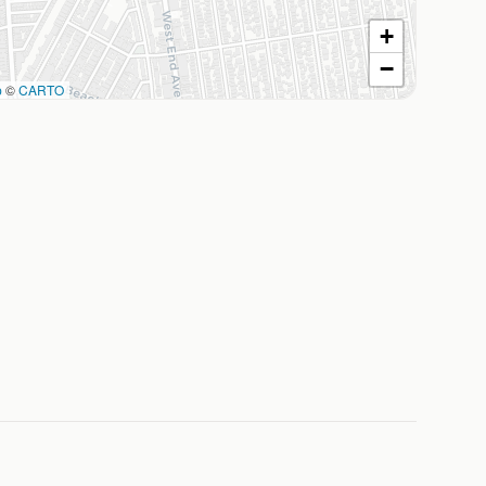
+
−
p
©
CARTO