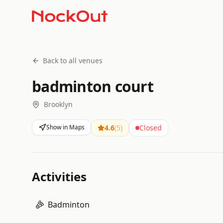
Back to all venues
badminton court
Brooklyn
Show in Maps
4.6
(
5
)
Closed
Activities
Badminton