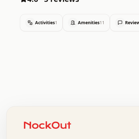
Activities
1
Amenities
11
Revie
 .   .   .   .   .   .   .   .   x   x   .   .   .   .   
 .   .   .   .   .   .   .   .   .   .   .   .   .   .   
 .   .   .   .   o   .   .   .   .   .   +   .   .   .   
 o   .   .   :   .   .   .   .   .   .   x   .   .   +   
 .   +   .   .   .   .   .   .   .   .   .   +   .   .   
 .   .   +   .   .   o   .   .   .   .   .   .   :   .   
 .   .   .   o   .   .   .   .   .   .   .   .   x   .   
 x   .   .   .   .   .   .   .   .   .   .   .   :   .   