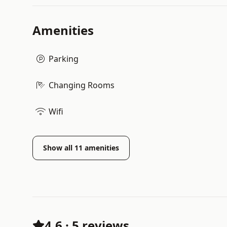
Amenities
Parking
Changing Rooms
Wifi
Show all
11
amenities
4.6
·
5 reviews