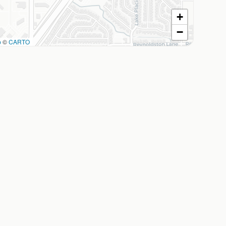
+
−
p
©
CARTO