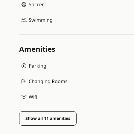
Soccer
Swimming
Amenities
Parking
Changing Rooms
Wifi
Show all
11
amenities