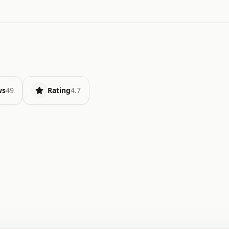
ws
49
Rating
4.7
.   o   .   .   .   .   .   +   +   .   .   .   .   .   
.   .   +   .   .   o   .   .   x   .   .   .   .   .   
.   .   :   .   .   .   .   .   .   .   .   .   .   x   