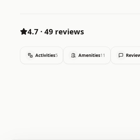
4.7
·
49 reviews
Activities
5
Amenities
11
Revie
 .   .   .   .   .   .   .   .   x   x   .   .   .   .   
 .   .   .   .   .   .   .   .   .   .   .   .   .   .   
 .   .   .   .   o   .   .   .   .   .   +   .   .   .   