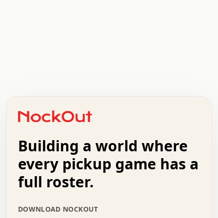
   .   .   .   .   .   .   .   x   x   .   .   .   .   .
   .   .   .   .   .   .   .   .   .   .   .   .   .   .
   .   .   .   o   .   .   .   .   .   +   .   .   .   .
   .   .   :   .   .   .   .   .   .   x   .   .   +   .
   +   .   .   .   .   .   .   .   .   .   +   .   .   .
   .   +   .   .   o   .   .   .   .   .   .   :   .   .
   .   .   o   .   .   .   .   .   .   .   .   x   .   .
Building a world where
   .   .   .   .   .   .   .   .   .   .   .   :   .   .
   .   .   .   .   +   .   .   .   .   .   .   .   +   .
every pickup game has a
   .   :   .   .   .   .   .   .   .   .   o   .   .   .
full roster.
   .   .   x   .   .   .   .   .   .   :   .   .   o   .
   .   .   .   .   :   .   .   .   .   o   .   .   .   .
   +   .   .   :   .   .   .   .   .   .   .   .   .   x
   .   .   .   .   .   .   .   :   .   .   .   .   .   +
DOWNLOAD NOCKOUT
   .   .   .   .   .   .   .   +   .   .   x   .   .   .