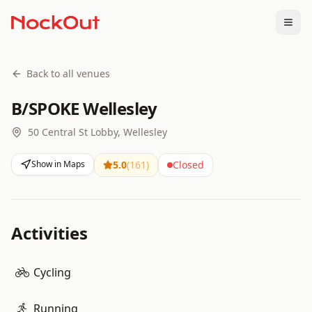
Togg
Back to all venues
B/SPOKE Wellesley
50 Central St Lobby, Wellesley
Show in Maps
5.0
(
161
)
Closed
Activities
Cycling
Running