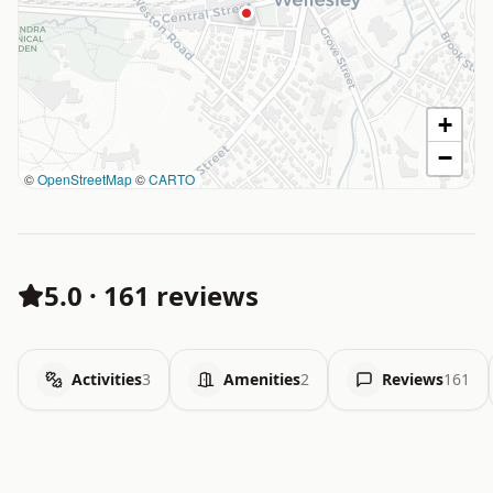
+
−
©
OpenStreetMap
©
CARTO
5.0
·
161 reviews
Activities
3
Amenities
2
Reviews
161