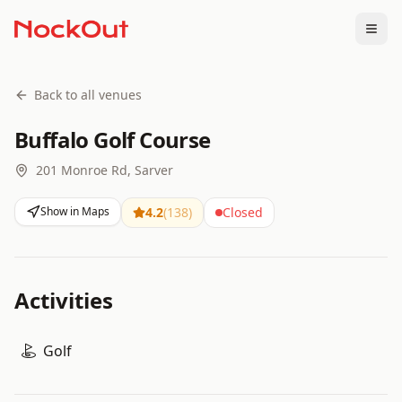
Togg
Back to all venues
Buffalo Golf Course
201 Monroe Rd, Sarver
Show in Maps
4.2
(
138
)
Closed
Activities
Golf