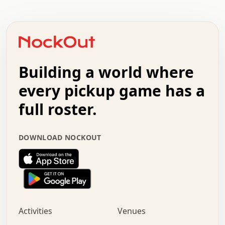
.   .   .   .   .   .   .   .   .   .   .   .   .   .   .
.   .   .   .   o   .   .   .   .   .   +   .   .   .   .
o   .   .   :   .   .   .   .   .   .   x   .   .   +   .
.   +   .   .   .   .   .   .   .   .   .   +   .   .   .
.   .   +   .   .   o   .   .   .   .   .   .   :   .   .
.   .   .   o   .   .   .   .   .   .   .   .   x   .   .
Building a world where
x   .   .   .   .   .   .   .   .   .   .   .   :   .   .
.   .   .   .   .   +   .   .   .   .   .   .   .   +   .
every pickup game has a
.   .   :   .   .   .   .   .   .   .   .   o   .   .   .
full roster.
.   .   .   x   .   .   .   .   .   .   :   .   .   o   .
.   .   .   .   .   :   .   .   .   .   o   .   .   .   .
.   +   .   .   :   .   .   .   .   .   .   .   .   .   x
DOWNLOAD NOCKOUT
.   .   .   .   .   .   .   .   :   .   .   .   .   .   +
.   .   .   .   .   .   .   .   +   .   .   x   .   .   .
.   .   .   .   .   .   :   +   .   .   .   .   .   o   .
.   .   .   .   .   .   .   .   .   .   .   .   .   .   .
.   .   .   :   o   .   .   .   .   .   .   .   +   .   .
.   .   o   .   .   .   .   x   .   .   .   .   .   .   .
:   .   .   .   .   .   .   .   .   .   +   .   .   .   .
Activities
Venues
.   +   .   o   .   .   .   .   o   .   .   .   .   o   .
.   .   .   .   .   x   +   .   .   .   .   .   .   .   .