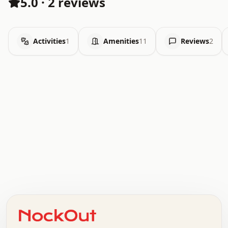
5.0
·
2 reviews
Activities
1
Amenities
11
Reviews
2
.   .   .   .   .   .   .   .   x   x   .   .   .   .   .
.   .   .   .   .   .   .   .   .   .   .   .   .   .   .
.   .   .   .   o   .   .   .   .   .   +   .   .   .   .
o   .   .   :   .   .   .   .   .   .   x   .   .   +   .
.   +   .   .   .   .   .   .   .   .   .   +   .   .   .
.   .   +   .   .   o   .   .   .   .   .   .   :   .   .