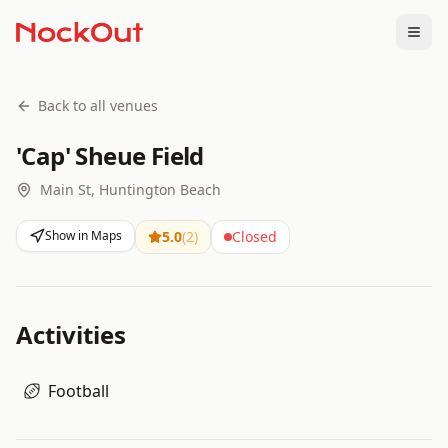
Togg
Back to all venues
'Cap' Sheue Field
Main St, Huntington Beach
Show in Maps
5.0
(
2
)
Closed
Activities
Football