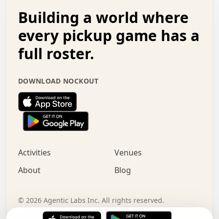
.   .   .   o   .   .   .   .   .   .   .   .   x   .   .
Building a world where
x   .   .   .   .   .   .   .   .   .   .   .   :   .   .
.   .   .   .   .   +   .   .   .   .   .   .   .   +   .
every pickup game has a
.   .   :   .   .   .   .   .   .   .   .   o   .   .   .
full roster.
.   .   .   x   .   .   .   .   .   .   :   .   .   o   .
.   .   .   .   .   :   .   .   .   .   o   .   .   .   .
.   +   .   .   :   .   .   .   .   .   .   .   .   .   x
DOWNLOAD NOCKOUT
.   .   .   .   .   .   .   .   :   .   .   .   .   .   +
.   .   .   .   .   .   .   .   +   .   .   x   .   .   .
.   .   .   .   .   .   :   +   .   .   .   .   .   o   .
.   .   .   .   .   .   .   .   .   .   .   .   .   .   .
.   .   .   :   o   .   .   .   .   .   .   .   +   .   .
.   .   o   .   .   .   .   x   .   .   .   .   .   .   .
:   .   .   .   .   .   .   .   .   .   +   .   .   .   .
Activities
Venues
.   +   .   o   .   .   .   .   o   .   .   .   .   o   .
.   .   .   .   .   x   +   .   .   .   .   .   .   .   .
About
Blog
.   .   +   .   .   .   .   .   .   .   .   :   .   x   .
+   .   .   .   .   .   .   .   .   .   .   .   .   .   .
.   .   .   x   .   o   .   +   .   :   .   .   .   .   .
©
2026
Agentic Labs Inc. All rights reserved.
.   .   .   .   .   .   .   .   .   .   .   .   .   .   
Terms of Service
Privacy Policy