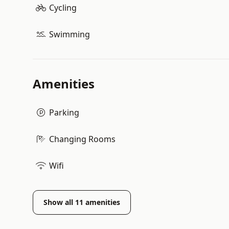
Cycling
Swimming
Amenities
Parking
Changing Rooms
Wifi
Show all
11
amenities