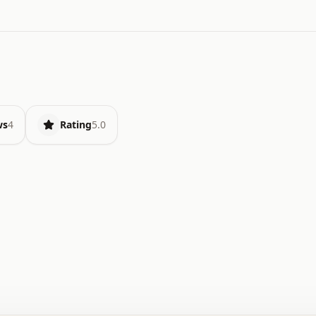
ws
4
Rating
5.0
.   o   .   .   .   .   .   +   +   .   .   .   .   .   
.   .   +   .   .   o   .   .   x   .   .   .   .   .   
.   .   :   .   .   .   .   .   .   .   .   .   .   x   