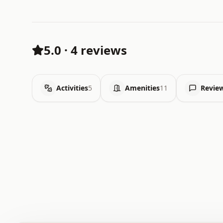
5.0
·
4 reviews
Activities
5
Amenities
11
Revie
 .   .   .   .   .   .   .   .   x   x   .   .   .   .   
 .   .   .   .   .   .   .   .   .   .   .   .   .   .   
 .   .   .   .   o   .   .   .   .   .   +   .   .   .   