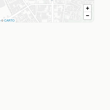
+
−
p
©
CARTO