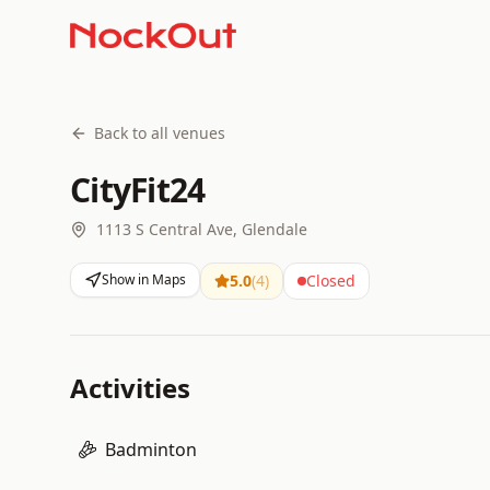
Back to all venues
CityFit24
1113 S Central Ave, Glendale
Show in Maps
5.0
(
4
)
Closed
Activities
Badminton