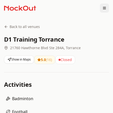
Togg
Back to all venues
D1 Training Torrance
21760 Hawthorne Blvd Ste 284A, Torrance
Show in Maps
5.0
(
16
)
Closed
Activities
Badminton
Football