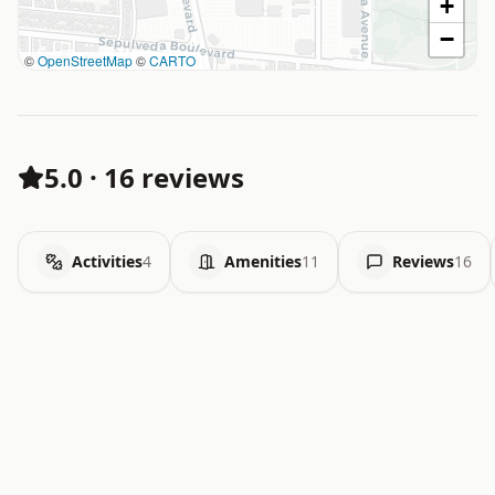
+
−
©
OpenStreetMap
©
CARTO
5.0
·
16 reviews
Activities
4
Amenities
11
Reviews
16