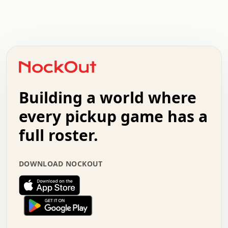
.   .   .   .   .   .   .   .   x   x   .   .   .   .   .
.   .   .   .   .   .   .   .   .   .   .   .   .   .   .
.   .   .   .   o   .   .   .   .   .   +   .   .   .   .
o   .   .   :   .   .   .   .   .   .   x   .   .   +   .
.   +   .   .   .   .   .   .   .   .   .   +   .   .   .
.   .   +   .   .   o   .   .   .   .   .   .   :   .   .
.   .   .   o   .   .   .   .   .   .   .   .   x   .   .
Building a world where
x   .   .   .   .   .   .   .   .   .   .   .   :   .   .
.   .   .   .   .   +   .   .   .   .   .   .   .   +   .
every pickup game has a
.   .   :   .   .   .   .   .   .   .   .   o   .   .   .
full roster.
.   .   .   x   .   .   .   .   .   .   :   .   .   o   .
.   .   .   .   .   :   .   .   .   .   o   .   .   .   .
.   +   .   .   :   .   .   .   .   .   .   .   .   .   x
DOWNLOAD NOCKOUT
.   .   .   .   .   .   .   .   :   .   .   .   .   .   +
.   .   .   .   .   .   .   .   +   .   .   x   .   .   .
.   .   .   .   .   .   :   +   .   .   .   .   .   o   .
.   .   .   .   .   .   .   .   .   .   .   .   .   .   .
.   .   .   :   o   .   .   .   .   .   .   .   +   .   .
.   .   o   .   .   .   .   x   .   .   .   .   .   .   .
:   .   .   .   .   .   .   .   .   .   +   .   .   .   .