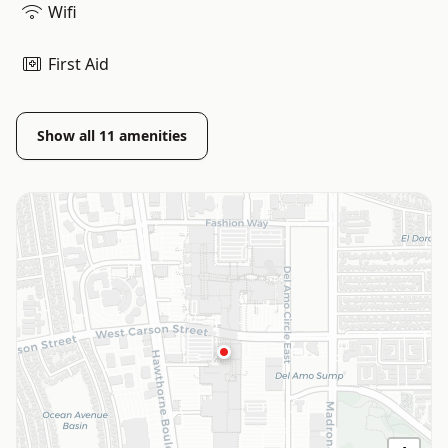
Wifi
First Aid
Show all
11
amenities