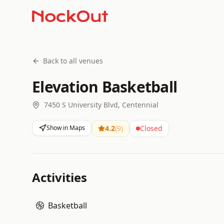
Back to all venues
Elevation Basketball
7450 S University Blvd, Centennial
Show in Maps
4.2
(
9
)
Closed
Activities
Basketball