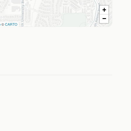
+
−
p
©
CARTO