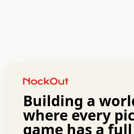
 .   .   .   .   .   .   .   .   x   x   .   .   .   .   
 .   .   .   .   .   .   .   .   .   .   .   .   .   .   
 .   .   .   .   o   .   .   .   .   .   +   .   .   .   
 o   .   .   :   .   .   .   .   .   .   x   .   .   +   
 .   +   .   .   .   .   .   .   .   .   .   +   .   .   
 .   .   +   .   .   o   .   .   .   .   .   .   :   .   
 .   .   .   o   .   .   .   .   .   .   .   .   x   .   
Building a worl
 x   .   .   .   .   .   .   .   .   .   .   .   :   .   
 .   .   .   .   .   +   .   .   .   .   .   .   .   +   
 .   .   :   .   .   .   .   .   .   .   .   o   .   .   
where every pi
 .   .   .   x   .   .   .   .   .   .   :   .   .   o   
 .   .   .   .   .   :   .   .   .   .   o   .   .   .   
game has a full
 .   +   .   .   :   .   .   .   .   .   .   .   .   .   
 .   .   .   .   .   .   .   .   :   .   .   .   .   .   