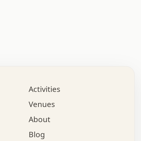
:   :   .   .   .   .   .   .   .   .   .   .   .   .   
.   .   .   :   .   .   +   .   .   o   .   .   x   .   
.   .   .   .   +   o   .   .   .   .   :   +   .   .   
.   .   .   .   o   .   .   .   .   .   .   .   .   .   
.   .   .   +   .   .   .   .   .   .   .   .   .   +   
.   .   .   .   .   .   .   .   .   x   .   .   .   .   
Activities
.   o   .   .   .   .   .   .   .   .   x   .   .   .   
.   .   .   o   .   .   .   x   .   .   .   .   .   .   
Venues
x   .   .   .   :   .   .   .   x   .   .   .   :   .   
o   .   .   .   +   .   .   .   .   .   .   .   .   x   
About
.   .   .   x   .   .   .   .   .   .   :   .   .   .   
.   .   .   .   .   .   +   .   .   .   .   x   .   .   
Blog
.   .   .   .   .   x   .   .   o   .   .   .   .   .   
.   .   .   .   .   .   .   .   .   .   .   .   .   .   