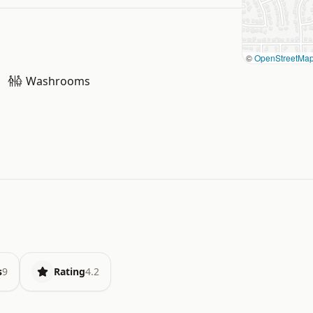
©
OpenStreetMa
Washrooms
s
9
Rating
4.2