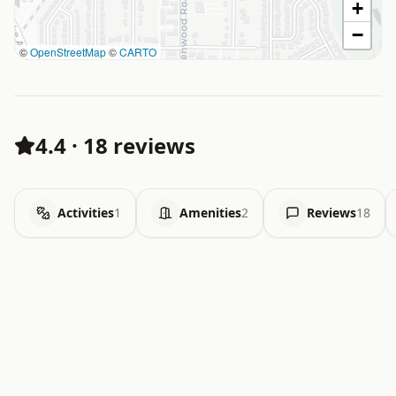
+
−
©
OpenStreetMap
©
CARTO
4.4
·
18 reviews
Activities
1
Amenities
2
Reviews
18