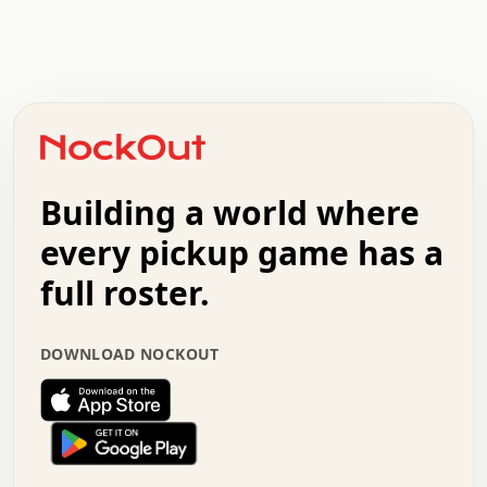
.   .   .   .   .   .   .   .   x   x   .   .   .   .   .
.   .   .   .   .   .   .   .   .   .   .   .   .   .   .
.   .   .   .   o   .   .   .   .   .   +   .   .   .   .
o   .   .   :   .   .   .   .   .   .   x   .   .   +   .
.   +   .   .   .   .   .   .   .   .   .   +   .   .   .
.   .   +   .   .   o   .   .   .   .   .   .   :   .   .
.   .   .   o   .   .   .   .   .   .   .   .   x   .   .
Building a world where
x   .   .   .   .   .   .   .   .   .   .   .   :   .   .
.   .   .   .   .   +   .   .   .   .   .   .   .   +   .
every pickup game has a
.   .   :   .   .   .   .   .   .   .   .   o   .   .   .
full roster.
.   .   .   x   .   .   .   .   .   .   :   .   .   o   .
.   .   .   .   .   :   .   .   .   .   o   .   .   .   .
.   +   .   .   :   .   .   .   .   .   .   .   .   .   x
DOWNLOAD NOCKOUT
.   .   .   .   .   .   .   .   :   .   .   .   .   .   +
.   .   .   .   .   .   .   .   +   .   .   x   .   .   .
.   .   .   .   .   .   :   +   .   .   .   .   .   o   .
.   .   .   .   .   .   .   .   .   .   .   .   .   .   .
.   .   .   :   o   .   .   .   .   .   .   .   +   .   .
.   .   o   .   .   .   .   x   .   .   .   .   .   .   .