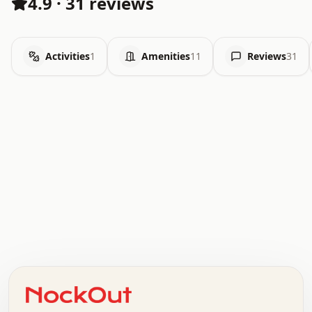
4.9
·
31 reviews
Activities
1
Amenities
11
Reviews
31
.   .   .   .   .   .   .   .   x   x   .   .   .   .   .
.   .   .   .   .   .   .   .   .   .   .   .   .   .   .
.   .   .   .   o   .   .   .   .   .   +   .   .   .   .
o   .   .   :   .   .   .   .   .   .   x   .   .   +   .
.   +   .   .   .   .   .   .   .   .   .   +   .   .   .
.   .   +   .   .   o   .   .   .   .   .   .   :   .   .