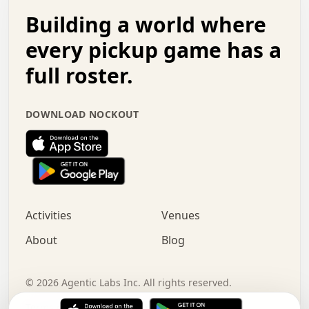
.   .   .   o   .   .   .   .   .   .   .   .   x   .   .
Building a world where
x   .   .   .   .   .   .   .   .   .   .   .   :   .   .
.   .   .   .   .   +   .   .   .   .   .   .   .   +   .
every pickup game has a
.   .   :   .   .   .   .   .   .   .   .   o   .   .   .
full roster.
.   .   .   x   .   .   .   .   .   .   :   .   .   o   .
.   .   .   .   .   :   .   .   .   .   o   .   .   .   .
.   +   .   .   :   .   .   .   .   .   .   .   .   .   x
DOWNLOAD NOCKOUT
.   .   .   .   .   .   .   .   :   .   .   .   .   .   +
.   .   .   .   .   .   .   .   +   .   .   x   .   .   .
.   .   .   .   .   .   :   +   .   .   .   .   .   o   .
.   .   .   .   .   .   .   .   .   .   .   .   .   .   .
.   .   .   :   o   .   .   .   .   .   .   .   +   .   .
.   .   o   .   .   .   .   x   .   .   .   .   .   .   .
:   .   .   .   .   .   .   .   .   .   +   .   .   .   .
Activities
Venues
.   +   .   o   .   .   .   .   o   .   .   .   .   o   .
.   .   .   .   .   x   +   .   .   .   .   .   .   .   .
About
Blog
.   .   +   .   .   .   .   .   .   .   .   :   .   x   .
+   .   .   .   .   .   .   .   .   .   .   .   .   .   .
.   .   .   x   .   o   .   +   .   :   .   .   .   .   .
©
2026
Agentic Labs Inc. All rights reserved.
.   .   .   .   .   .   .   .   .   .   .   .   .   .   
Terms of Service
Privacy Policy