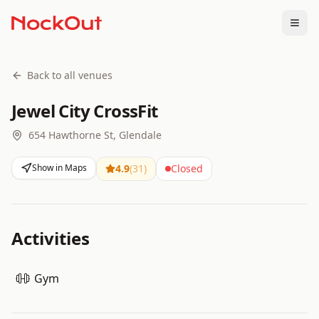
Togg
Back to all venues
Jewel City CrossFit
654 Hawthorne St, Glendale
Show in Maps
4.9
(
31
)
Closed
Activities
Gym