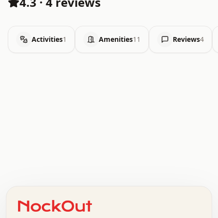
4.3
·
4 reviews
Activities
1
Amenities
11
Reviews
4
.   .   .   .   .   .   .   .   x   x   .   .   .   .   .
.   .   .   .   .   .   .   .   .   .   .   .   .   .   .
.   .   .   .   o   .   .   .   .   .   +   .   .   .   .
o   .   .   :   .   .   .   .   .   .   x   .   .   +   .
.   +   .   .   .   .   .   .   .   .   .   +   .   .   .
.   .   +   .   .   o   .   .   .   .   .   .   :   .   .