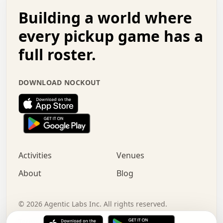
.   .   .   o   .   .   .   .   .   .   .   .   x   .   .
Building a world where
x   .   .   .   .   .   .   .   .   .   .   .   :   .   .
.   .   .   .   .   +   .   .   .   .   .   .   .   +   .
every pickup game has a
.   .   :   .   .   .   .   .   .   .   .   o   .   .   .
full roster.
.   .   .   x   .   .   .   .   .   .   :   .   .   o   .
.   .   .   .   .   :   .   .   .   .   o   .   .   .   .
.   +   .   .   :   .   .   .   .   .   .   .   .   .   x
DOWNLOAD NOCKOUT
.   .   .   .   .   .   .   .   :   .   .   .   .   .   +
.   .   .   .   .   .   .   .   +   .   .   x   .   .   .
.   .   .   .   .   .   :   +   .   .   .   .   .   o   .
.   .   .   .   .   .   .   .   .   .   .   .   .   .   .
.   .   .   :   o   .   .   .   .   .   .   .   +   .   .
.   .   o   .   .   .   .   x   .   .   .   .   .   .   .
:   .   .   .   .   .   .   .   .   .   +   .   .   .   .
Activities
Venues
.   +   .   o   .   .   .   .   o   .   .   .   .   o   .
.   .   .   .   .   x   +   .   .   .   .   .   .   .   .
About
Blog
.   .   +   .   .   .   .   .   .   .   .   :   .   x   .
+   .   .   .   .   .   .   .   .   .   .   .   .   .   .
.   .   .   x   .   o   .   +   .   :   .   .   .   .   .
©
2026
Agentic Labs Inc. All rights reserved.
.   .   .   .   .   .   .   .   .   .   .   .   .   .   
Terms of Service
Privacy Policy