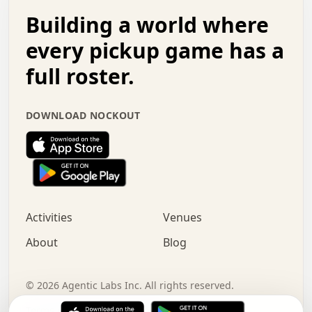
.   .   .   o   .   .   .   .   .   .   .   .   x   .   .
Building a world where
x   .   .   .   .   .   .   .   .   .   .   .   :   .   .
.   .   .   .   .   +   .   .   .   .   .   .   .   +   .
every pickup game has a
.   .   :   .   .   .   .   .   .   .   .   o   .   .   .
full roster.
.   .   .   x   .   .   .   .   .   .   :   .   .   o   .
.   .   .   .   .   :   .   .   .   .   o   .   .   .   .
.   +   .   .   :   .   .   .   .   .   .   .   .   .   x
DOWNLOAD NOCKOUT
.   .   .   .   .   .   .   .   :   .   .   .   .   .   +
.   .   .   .   .   .   .   .   +   .   .   x   .   .   .
.   .   .   .   .   .   :   +   .   .   .   .   .   o   .
.   .   .   .   .   .   .   .   .   .   .   .   .   .   .
.   .   .   :   o   .   .   .   .   .   .   .   +   .   .
.   .   o   .   .   .   .   x   .   .   .   .   .   .   .
:   .   .   .   .   .   .   .   .   .   +   .   .   .   .
Activities
Venues
.   +   .   o   .   .   .   .   o   .   .   .   .   o   .
.   .   .   .   .   x   +   .   .   .   .   .   .   .   .
About
Blog
.   .   +   .   .   .   .   .   .   .   .   :   .   x   .
+   .   .   .   .   .   .   .   .   .   .   .   .   .   .
.   .   .   x   .   o   .   +   .   :   .   .   .   .   .
©
2026
Agentic Labs Inc. All rights reserved.
.   .   .   .   .   .   .   .   .   .   .   .   .   .   
Terms of Service
Privacy Policy