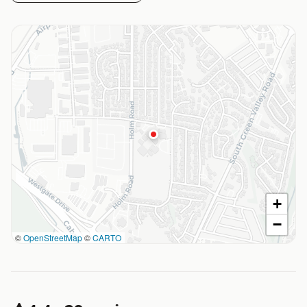
+
−
©
OpenStreetMap
©
CARTO