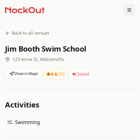
Togg
Back to all venues
Jim Booth Swim School
123 Anna St, Watsonville
Show in Maps
4.4
(
29
)
Closed
Activities
Swimming