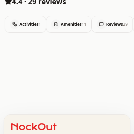
4.4
·
29 reviews
Activities
1
Amenities
11
Reviews
29
.   .   .   .   .   .   .   .   x   x   .   .   .   .   .
.   .   .   .   .   .   .   .   .   .   .   .   .   .   .
.   .   .   .   o   .   .   .   .   .   +   .   .   .   .
o   .   .   :   .   .   .   .   .   .   x   .   .   +   .
.   +   .   .   .   .   .   .   .   .   .   +   .   .   .
.   .   +   .   .   o   .   .   .   .   .   .   :   .   .