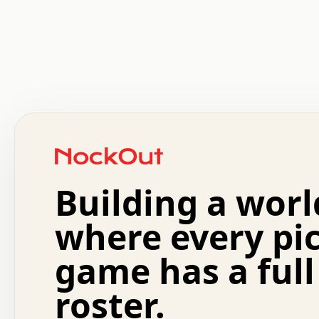
 .   .   .   .   .   .   .   .   x   x   .   .   .   .   
 .   .   .   .   .   .   .   .   .   .   .   .   .   .   
 .   .   .   .   o   .   .   .   .   .   +   .   .   .   
 o   .   .   :   .   .   .   .   .   .   x   .   .   +   
 .   +   .   .   .   .   .   .   .   .   .   +   .   .   
 .   .   +   .   .   o   .   .   .   .   .   .   :   .   
 .   .   .   o   .   .   .   .   .   .   .   .   x   .   
Building a worl
 x   .   .   .   .   .   .   .   .   .   .   .   :   .   
 .   .   .   .   .   +   .   .   .   .   .   .   .   +   
 .   .   :   .   .   .   .   .   .   .   .   o   .   .   
where every pi
 .   .   .   x   .   .   .   .   .   .   :   .   .   o   
 .   .   .   .   .   :   .   .   .   .   o   .   .   .   
game has a full
 .   +   .   .   :   .   .   .   .   .   .   .   .   .   
 .   .   .   .   .   .   .   .   :   .   .   .   .   .   
roster.
 .   .   .   .   .   .   .   .   +   .   .   x   .   .   
 .   .   .   .   .   .   :   +   .   .   .   .   .   o   