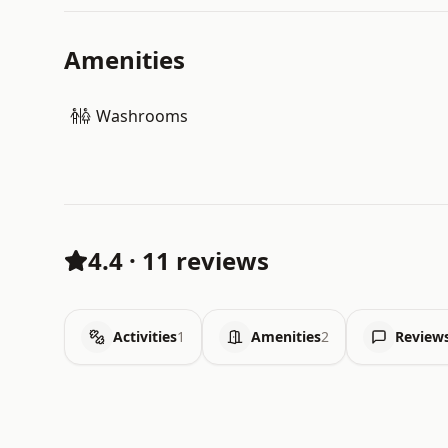
Amenities
Washrooms
4.4
·
11 reviews
Activities
1
Amenities
2
Review