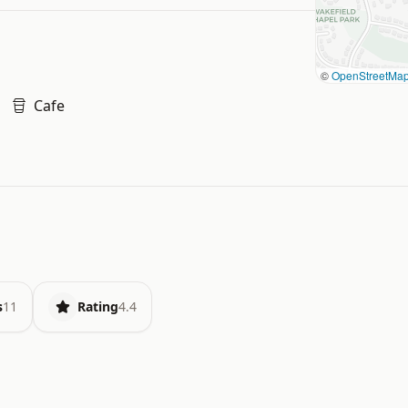
©
OpenStreetMa
Cafe
s
11
Rating
4.4