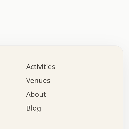
:   :   .   .   .   .   .   .   .   .   .   .   .   .   
.   .   .   :   .   .   +   .   .   o   .   .   x   .   
.   .   .   .   +   o   .   .   .   .   :   +   .   .   
.   .   .   .   o   .   .   .   .   .   .   .   .   .   
.   .   .   +   .   .   .   .   .   .   .   .   .   +   
.   .   .   .   .   .   .   .   .   x   .   .   .   .   
Activities
.   o   .   .   .   .   .   .   .   .   x   .   .   .   
.   .   .   o   .   .   .   x   .   .   .   .   .   .   
Venues
x   .   .   .   :   .   .   .   x   .   .   .   :   .   
o   .   .   .   +   .   .   .   .   .   .   .   .   x   
About
.   .   .   x   .   .   .   .   .   .   :   .   .   .   
.   .   .   .   .   .   +   .   .   .   .   x   .   .   
Blog
.   .   .   .   .   x   .   .   o   .   .   .   .   .   
.   .   .   .   .   .   .   .   .   .   .   .   .   .   
.   x   .   .   .   .   .   +   .   .   x   .   .   .   
.   .   .   .   .   +   o   .   .   .   .   .   x   .   