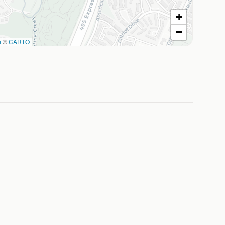
+
−
p
©
CARTO