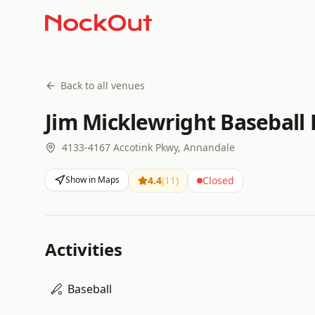
Back to all venues
Jim Micklewright Baseball 
4133-4167 Accotink Pkwy, Annandale
Show in Maps
4.4
(
11
)
Closed
Activities
Baseball