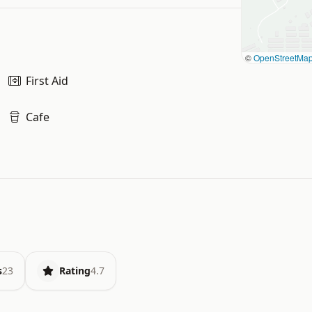
©
OpenStreetMa
First Aid
Cafe
s
23
Rating
4.7