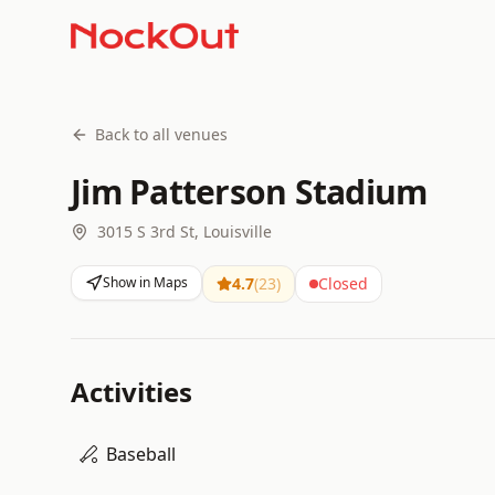
Back to all venues
Jim Patterson Stadium
3015 S 3rd St, Louisville
Show in Maps
4.7
(
23
)
Closed
Activities
Baseball