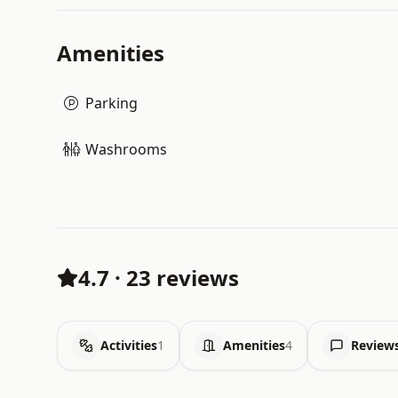
Amenities
Parking
Washrooms
4.7
·
23 reviews
Activities
1
Amenities
4
Review