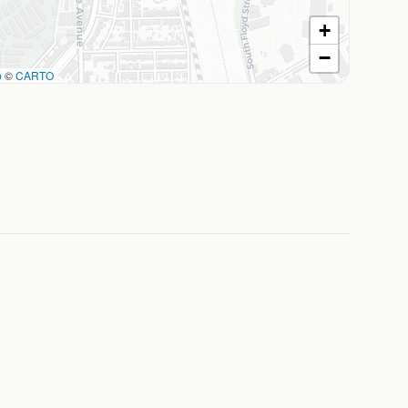
+
−
p
©
CARTO