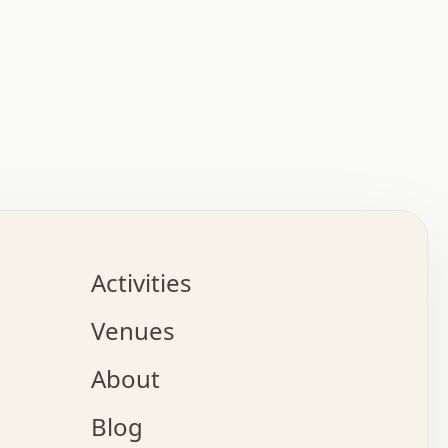
:   :   .   .   .   .   .   .   .   .   .   .   .   .   
.   .   .   :   .   .   +   .   .   o   .   .   x   .   
.   .   .   .   +   o   .   .   .   .   :   +   .   .   
.   .   .   .   o   .   .   .   .   .   .   .   .   .   
.   .   .   +   .   .   .   .   .   .   .   .   .   +   
.   .   .   .   .   .   .   .   .   x   .   .   .   .   
Activities
.   o   .   .   .   .   .   .   .   .   x   .   .   .   
.   .   .   o   .   .   .   x   .   .   .   .   .   .   
Venues
x   .   .   .   :   .   .   .   x   .   .   .   :   .   
o   .   .   .   +   .   .   .   .   .   .   .   .   x   
About
.   .   .   x   .   .   .   .   .   .   :   .   .   .   
.   .   .   .   .   .   +   .   .   .   .   x   .   .   
Blog
.   .   .   .   .   x   .   .   o   .   .   .   .   .   
.   .   .   .   .   .   .   .   .   .   .   .   .   .   