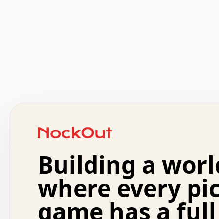
 .   .   .   .   .   .   .   .   x   x   .   .   .   .   
 .   .   .   .   .   .   .   .   .   .   .   .   .   .   
 .   .   .   .   o   .   .   .   .   .   +   .   .   .   
 o   .   .   :   .   .   .   .   .   .   x   .   .   +   
 .   +   .   .   .   .   .   .   .   .   .   +   .   .   
 .   .   +   .   .   o   .   .   .   .   .   .   :   .   
 .   .   .   o   .   .   .   .   .   .   .   .   x   .   
Building a worl
 x   .   .   .   .   .   .   .   .   .   .   .   :   .   
 .   .   .   .   .   +   .   .   .   .   .   .   .   +   
 .   .   :   .   .   .   .   .   .   .   .   o   .   .   
where every pi
 .   .   .   x   .   .   .   .   .   .   :   .   .   o   
 .   .   .   .   .   :   .   .   .   .   o   .   .   .   
game has a full
 .   +   .   .   :   .   .   .   .   .   .   .   .   .   
 .   .   .   .   .   .   .   .   :   .   .   .   .   .   