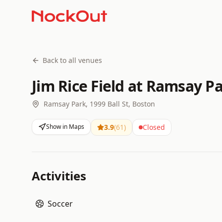
Back to all venues
Jim Rice Field at Ramsay P
Ramsay Park, 1999 Ball St, Boston
Show in Maps
3.9
(
61
)
Closed
Activities
Soccer