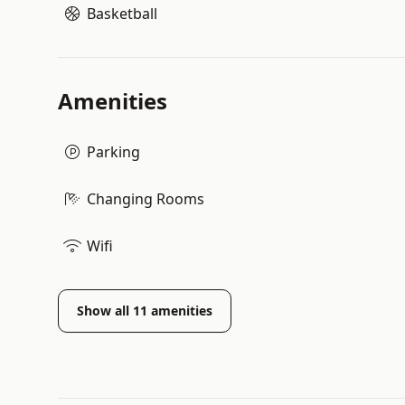
Basketball
Amenities
Parking
Changing Rooms
Wifi
Show all
11
amenities