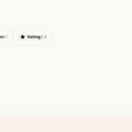
ws
61
Rating
3.9
.   o   .   .   .   .   .   +   +   .   .   .   .   .   
.   .   +   .   .   o   .   .   x   .   .   .   .   .   
.   .   :   .   .   .   .   .   .   .   .   .   .   x   
.   .   .   .   .   x   .   .   .   .   .   .   :   .   
.   .   .   .   .   .   .   +   .   .   .   .   .   .   