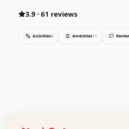
3.9
·
61 reviews
Activities
4
Amenities
11
Revie
 .   .   .   .   .   .   .   .   x   x   .   .   .   .   
 .   .   .   .   .   .   .   .   .   .   .   .   .   .   
 .   .   .   .   o   .   .   .   .   .   +   .   .   .   
 o   .   .   :   .   .   .   .   .   .   x   .   .   +   
 .   +   .   .   .   .   .   .   .   .   .   +   .   .   