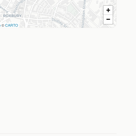
+
−
p
©
CARTO