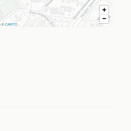
+
−
p
©
CARTO