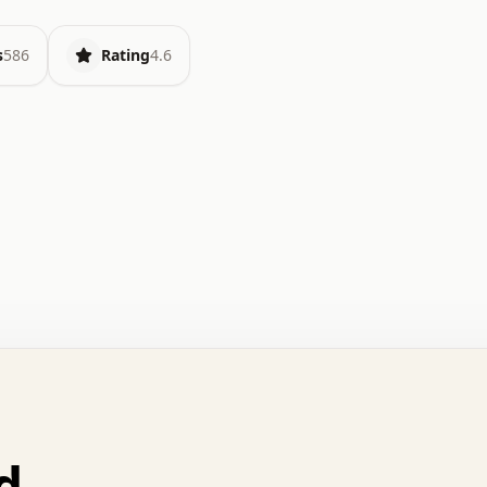
s
586
Rating
4.6
.   o   .   .   .   .   .   +   +   .   .   .   .   .   
.   .   +   .   .   o   .   .   x   .   .   .   .   .   
.   .   :   .   .   .   .   .   .   .   .   .   .   x   
.   .   .   .   .   x   .   .   .   .   .   .   :   .   
.   .   .   .   .   .   .   +   .   .   .   .   .   .   
.   .   x   .   .   .   .   .   .   +   .   .   o   .   
.   .   o   .   .   .   .   .   .   .   .   x   .   .   
d
.   .   +   .   .   .   .   .   .   :   .   .   .   +   
.   .   .   .   .   .   .   +   .   .   :   .   .   .   