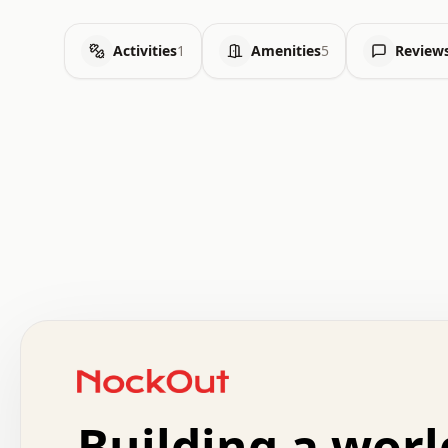
Activities
1
Amenities
5
Review
 .   .   .   .   .   .   .   .   x   x   .   .   .   .   
 .   .   .   .   .   .   .   .   .   .   .   .   .   .   
 .   .   .   .   o   .   .   .   .   .   +   .   .   .   
 o   .   .   :   .   .   .   .   .   .   x   .   .   +   
 .   +   .   .   .   .   .   .   .   .   .   +   .   .   
 .   .   +   .   .   o   .   .   .   .   .   .   :   .   
 .   .   .   o   .   .   .   .   .   .   .   .   x   .   
Building a worl
 x   .   .   .   .   .   .   .   .   .   .   .   :   .   
 .   .   .   .   .   +   .   .   .   .   .   .   .   +   