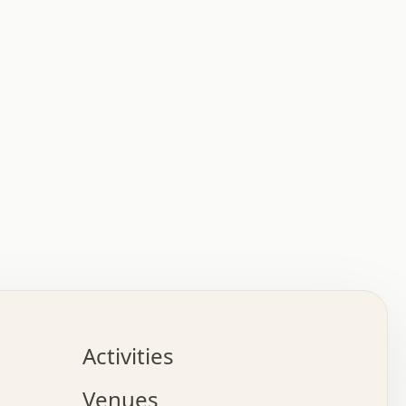
:   :   .   .   .   .   .   .   .   .   .   .   .   .   
.   .   .   :   .   .   +   .   .   o   .   .   x   .   
.   .   .   .   +   o   .   .   .   .   :   +   .   .   
.   .   .   .   o   .   .   .   .   .   .   .   .   .   
.   .   .   +   .   .   .   .   .   .   .   .   .   +   
.   .   .   .   .   .   .   .   .   x   .   .   .   .   
Activities
.   o   .   .   .   .   .   .   .   .   x   .   .   .   
.   .   .   o   .   .   .   x   .   .   .   .   .   .   
Venues
x   .   .   .   :   .   .   .   x   .   .   .   :   .   