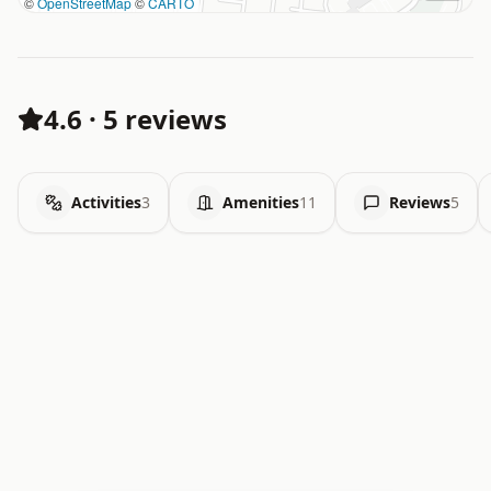
©
OpenStreetMap
©
CARTO
4.6
·
5 reviews
Activities
3
Amenities
11
Reviews
5
.   .   .   .   .   .   .   .   x   x   .   .   .   .   .