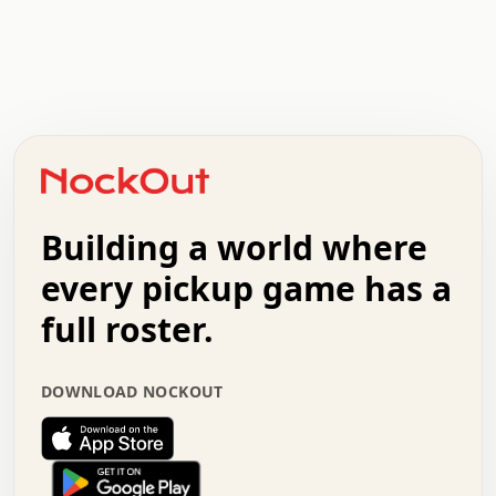
.   .   .   .   .   .   .   .   x   x   .   .   .   .   .
.   .   .   .   .   .   .   .   .   .   .   .   .   .   .
.   .   .   .   o   .   .   .   .   .   +   .   .   .   .
o   .   .   :   .   .   .   .   .   .   x   .   .   +   .
.   +   .   .   .   .   .   .   .   .   .   +   .   .   .
.   .   +   .   .   o   .   .   .   .   .   .   :   .   .
.   .   .   o   .   .   .   .   .   .   .   .   x   .   .
Building a world where
x   .   .   .   .   .   .   .   .   .   .   .   :   .   .
.   .   .   .   .   +   .   .   .   .   .   .   .   +   .
every pickup game has a
.   .   :   .   .   .   .   .   .   .   .   o   .   .   .
full roster.
.   .   .   x   .   .   .   .   .   .   :   .   .   o   .
.   .   .   .   .   :   .   .   .   .   o   .   .   .   .
.   +   .   .   :   .   .   .   .   .   .   .   .   .   x
DOWNLOAD NOCKOUT
.   .   .   .   .   .   .   .   :   .   .   .   .   .   +
.   .   .   .   .   .   .   .   +   .   .   x   .   .   .
.   .   .   .   .   .   :   +   .   .   .   .   .   o   .
.   .   .   .   .   .   .   .   .   .   .   .   .   .   .
.   .   .   :   o   .   .   .   .   .   .   .   +   .   .