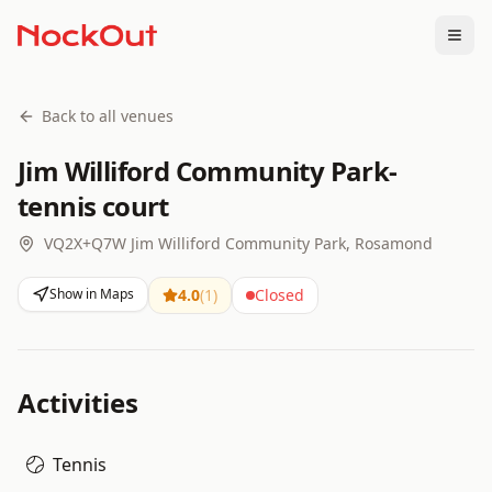
Togg
Back to all venues
Jim Williford Community Park-
tennis court
VQ2X+Q7W Jim Williford Community Park, Rosamond
Show in Maps
4.0
(
1
)
Closed
Activities
Tennis