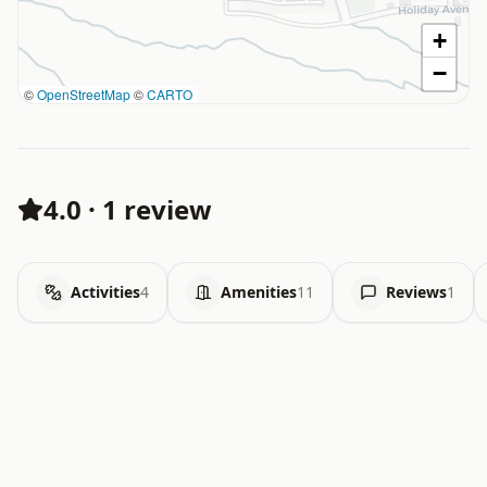
+
−
©
OpenStreetMap
©
CARTO
4.0
·
1 review
Activities
4
Amenities
11
Reviews
1