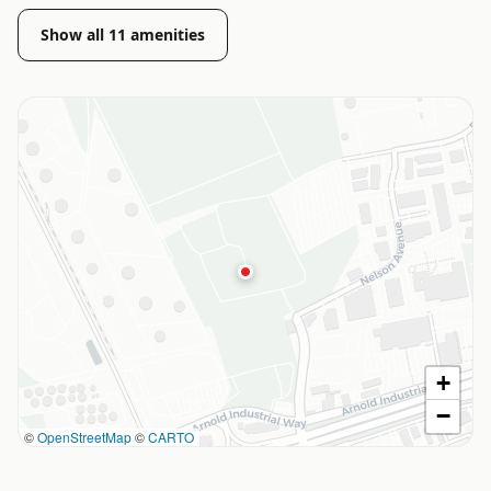
Show all
11
amenities
+
−
©
OpenStreetMap
©
CARTO