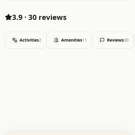
3.9
·
30 reviews
Activities
2
Amenities
11
Reviews
30
.   .   .   .   .   .   .   .   x   x   .   .   .   .   .
.   .   .   .   .   .   .   .   .   .   .   .   .   .   .
.   .   .   .   o   .   .   .   .   .   +   .   .   .   .