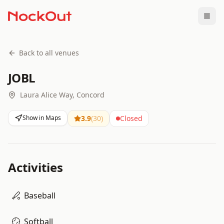
Togg
Back to all venues
JOBL
Laura Alice Way, Concord
Show in Maps
3.9
(
30
)
Closed
Activities
Baseball
Softball