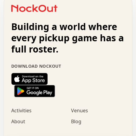
o   .   .   :   .   .   .   .   .   .   x   .   .   +   .
.   +   .   .   .   .   .   .   .   .   .   +   .   .   .
.   .   +   .   .   o   .   .   .   .   .   .   :   .   .
.   .   .   o   .   .   .   .   .   .   .   .   x   .   .
Building a world where
x   .   .   .   .   .   .   .   .   .   .   .   :   .   .
.   .   .   .   .   +   .   .   .   .   .   .   .   +   .
every pickup game has a
.   .   :   .   .   .   .   .   .   .   .   o   .   .   .
full roster.
.   .   .   x   .   .   .   .   .   .   :   .   .   o   .
.   .   .   .   .   :   .   .   .   .   o   .   .   .   .
.   +   .   .   :   .   .   .   .   .   .   .   .   .   x
.   .   .   .   .   .   .   .   :   .   .   .   .   .   +
DOWNLOAD NOCKOUT
.   .   .   .   .   .   .   .   +   .   .   x   .   .   .
.   .   .   .   .   .   :   +   .   .   .   .   .   o   .
.   .   .   .   .   .   .   .   .   .   .   .   .   .   .
.   .   .   :   o   .   .   .   .   .   .   .   +   .   .
.   .   o   .   .   .   .   x   .   .   .   .   .   .   .
:   .   .   .   .   .   .   .   .   .   +   .   .   .   .
Activities
Venues
.   +   .   o   .   .   .   .   o   .   .   .   .   o   .
.   .   .   .   .   x   +   .   .   .   .   .   .   .   .
About
Blog
.   .   +   .   .   .   .   .   .   .   .   :   .   x   .
+   .   .   .   .   .   .   .   .   .   .   .   .   .   .
.   .   .   x   .   o   .   +   .   :   .   .   .   .   .