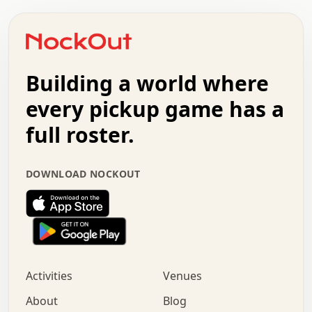
.   .   .   .   o   .   .   .   .   .   +   .   .   .   .
o   .   .   :   .   .   .   .   .   .   x   .   .   +   .
.   +   .   .   .   .   .   .   .   .   .   +   .   .   .
.   .   +   .   .   o   .   .   .   .   .   .   :   .   .
.   .   .   o   .   .   .   .   .   .   .   .   x   .   .
Building a world where
x   .   .   .   .   .   .   .   .   .   .   .   :   .   .
.   .   .   .   .   +   .   .   .   .   .   .   .   +   .
every pickup game has a
.   .   :   .   .   .   .   .   .   .   .   o   .   .   .
full roster.
.   .   .   x   .   .   .   .   .   .   :   .   .   o   .
.   .   .   .   .   :   .   .   .   .   o   .   .   .   .
.   +   .   .   :   .   .   .   .   .   .   .   .   .   x
DOWNLOAD NOCKOUT
.   .   .   .   .   .   .   .   :   .   .   .   .   .   +
.   .   .   .   .   .   .   .   +   .   .   x   .   .   .
.   .   .   .   .   .   :   +   .   .   .   .   .   o   .
.   .   .   .   .   .   .   .   .   .   .   .   .   .   .
.   .   .   :   o   .   .   .   .   .   .   .   +   .   .
.   .   o   .   .   .   .   x   .   .   .   .   .   .   .
:   .   .   .   .   .   .   .   .   .   +   .   .   .   .
Activities
Venues
.   +   .   o   .   .   .   .   o   .   .   .   .   o   .
.   .   .   .   .   x   +   .   .   .   .   .   .   .   .
About
Blog
.   .   +   .   .   .   .   .   .   .   .   :   .   x   .