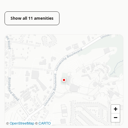
Show all
11
amenities
+
−
©
OpenStreetMap
©
CARTO