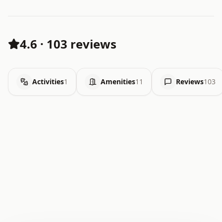
4.6
·
103 reviews
Activities
1
Amenities
11
Reviews
103
.   .   .   .   .   .   .   .   x   x   .   .   .   .   .
.   .   .   .   .   .   .   .   .   .   .   .   .   .   .