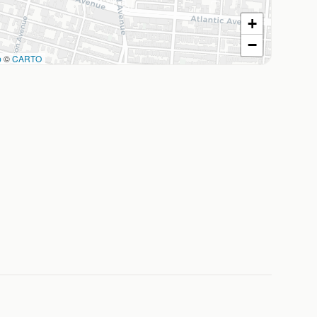
+
−
p
©
CARTO