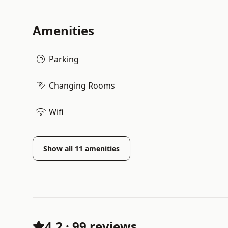
Amenities
Parking
Changing Rooms
Wifi
Show all
11
amenities
4.2
·
99 reviews