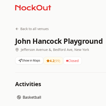
Back to all venues
John Hancock Playground
Jefferson Avenue &, Bedford Ave, New York
Show in Maps
4.2
(
99
)
Closed
Activities
Basketball