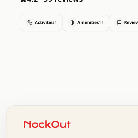
Activities
1
Amenities
11
Revie
 .   .   .   .   .   .   .   .   x   x   .   .   .   .   
 .   .   .   .   .   .   .   .   .   .   .   .   .   .   
 .   .   .   .   o   .   .   .   .   .   +   .   .   .   
 o   .   .   :   .   .   .   .   .   .   x   .   .   +   
 .   +   .   .   .   .   .   .   .   .   .   +   .   .   
 .   .   +   .   .   o   .   .   .   .   .   .   :   .   
 .   .   .   o   .   .   .   .   .   .   .   .   x   .   
 x   .   .   .   .   .   .   .   .   .   .   .   :   .   