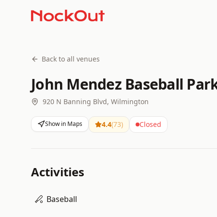
Back to all venues
John Mendez Baseball Par
920 N Banning Blvd, Wilmington
Show in Maps
4.4
(
73
)
Closed
Activities
Baseball