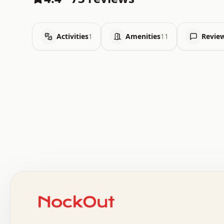
Activities
1
Amenities
11
Revie
 .   .   .   .   .   .   .   .   x   x   .   .   .   .   
 .   .   .   .   .   .   .   .   .   .   .   .   .   .   
 .   .   .   .   o   .   .   .   .   .   +   .   .   .   
 o   .   .   :   .   .   .   .   .   .   x   .   .   +   
 .   +   .   .   .   .   .   .   .   .   .   +   .   .   
 .   .   +   .   .   o   .   .   .   .   .   .   :   .   
 .   .   .   o   .   .   .   .   .   .   .   .   x   .   
 x   .   .   .   .   .   .   .   .   .   .   .   :   .   