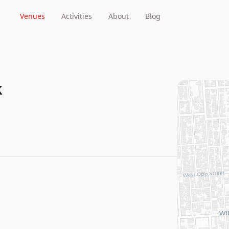
Venues
Activities
About
Blog
k