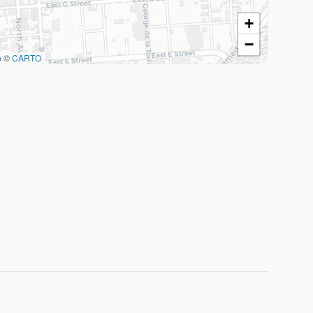
+
−
p
©
CARTO