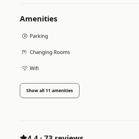
Amenities
Parking
Changing Rooms
Wifi
Show all
11
amenities
4.4
·
73 reviews