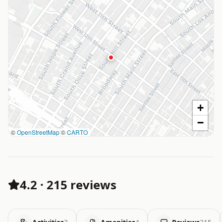
+
−
©
OpenStreetMap
©
CARTO
4.2
·
215 reviews