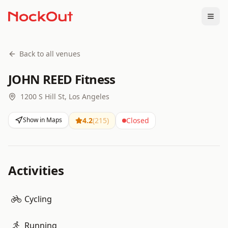
Togg
Back to all venues
JOHN REED Fitness
1200 S Hill St, Los Angeles
Show in Maps
4.2
(
215
)
Closed
Activities
Cycling
Running