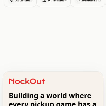
Activities
3
Amenities
4
Reviews
215
.   .   .   .   .   .   .   .   x   x   .   .   .   .   .
.   .   .   .   .   .   .   .   .   .   .   .   .   .   .
.   .   .   .   o   .   .   .   .   .   +   .   .   .   .
o   .   .   :   .   .   .   .   .   .   x   .   .   +   .
.   +   .   .   .   .   .   .   .   .   .   +   .   .   .
.   .   +   .   .   o   .   .   .   .   .   .   :   .   .
.   .   .   o   .   .   .   .   .   .   .   .   x   .   .
Building a world where
x   .   .   .   .   .   .   .   .   .   .   .   :   .   .
.   .   .   .   .   +   .   .   .   .   .   .   .   +   .
every pickup game has a