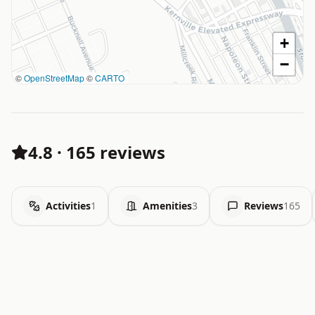
+
−
©
OpenStreetMap
©
CARTO
4.8
·
165 reviews
Activities
1
Amenities
3
Reviews
165