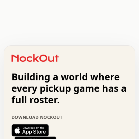
.   .   .   .   .   .   .   .   x   x   .   .   .   .   .
.   .   .   .   .   .   .   .   .   .   .   .   .   .   .
.   .   .   .   o   .   .   .   .   .   +   .   .   .   .
o   .   .   :   .   .   .   .   .   .   x   .   .   +   .
.   +   .   .   .   .   .   .   .   .   .   +   .   .   .
.   .   +   .   .   o   .   .   .   .   .   .   :   .   .
.   .   .   o   .   .   .   .   .   .   .   .   x   .   .
Building a world where
x   .   .   .   .   .   .   .   .   .   .   .   :   .   .
.   .   .   .   .   +   .   .   .   .   .   .   .   +   .
every pickup game has a
.   .   :   .   .   .   .   .   .   .   .   o   .   .   .
full roster.
.   .   .   x   .   .   .   .   .   .   :   .   .   o   .
.   .   .   .   .   :   .   .   .   .   o   .   .   .   .
.   +   .   .   :   .   .   .   .   .   .   .   .   .   x
DOWNLOAD NOCKOUT
.   .   .   .   .   .   .   .   :   .   .   .   .   .   +
.   .   .   .   .   .   .   .   +   .   .   x   .   .   .
.   .   .   .   .   .   :   +   .   .   .   .   .   o   .
.   .   .   .   .   .   .   .   .   .   .   .   .   .   .