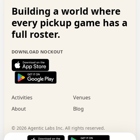
.   .   .   o   .   .   .   .   .   .   .   .   x   .   .
Building a world where
x   .   .   .   .   .   .   .   .   .   .   .   :   .   .
.   .   .   .   .   +   .   .   .   .   .   .   .   +   .
every pickup game has a
.   .   :   .   .   .   .   .   .   .   .   o   .   .   .
full roster.
.   .   .   x   .   .   .   .   .   .   :   .   .   o   .
.   .   .   .   .   :   .   .   .   .   o   .   .   .   .
.   +   .   .   :   .   .   .   .   .   .   .   .   .   x
DOWNLOAD NOCKOUT
.   .   .   .   .   .   .   .   :   .   .   .   .   .   +
.   .   .   .   .   .   .   .   +   .   .   x   .   .   .
.   .   .   .   .   .   :   +   .   .   .   .   .   o   .
.   .   .   .   .   .   .   .   .   .   .   .   .   .   .
.   .   .   :   o   .   .   .   .   .   .   .   +   .   .
.   .   o   .   .   .   .   x   .   .   .   .   .   .   .
:   .   .   .   .   .   .   .   .   .   +   .   .   .   .
Activities
Venues
.   +   .   o   .   .   .   .   o   .   .   .   .   o   .
.   .   .   .   .   x   +   .   .   .   .   .   .   .   .
About
Blog
.   .   +   .   .   .   .   .   .   .   .   :   .   x   .
+   .   .   .   .   .   .   .   .   .   .   .   .   .   .
.   .   .   x   .   o   .   +   .   :   .   .   .   .   .
©
2026
Agentic Labs Inc. All rights reserved.
.   .   .   .   .   .   .   .   .   .   .   .   .   .   
Terms of Service
Privacy Policy