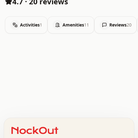
4.7
·
20 reviews
Activities
1
Amenities
11
Reviews
20
.   .   .   .   .   .   .   .   x   x   .   .   .   .   .
.   .   .   .   .   .   .   .   .   .   .   .   .   .   .
.   .   .   .   o   .   .   .   .   .   +   .   .   .   .
o   .   .   :   .   .   .   .   .   .   x   .   .   +   .
.   +   .   .   .   .   .   .   .   .   .   +   .   .   .
.   .   +   .   .   o   .   .   .   .   .   .   :   .   .