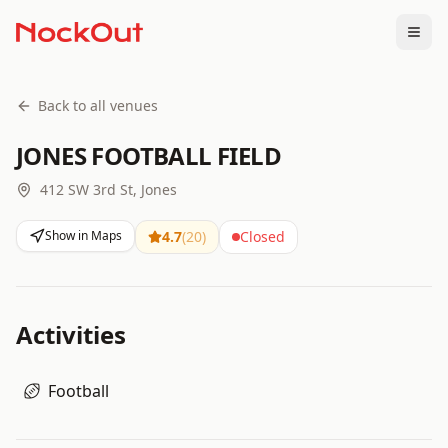
Togg
Back to all venues
JONES FOOTBALL FIELD
412 SW 3rd St, Jones
Show in Maps
4.7
(
20
)
Closed
Activities
Football