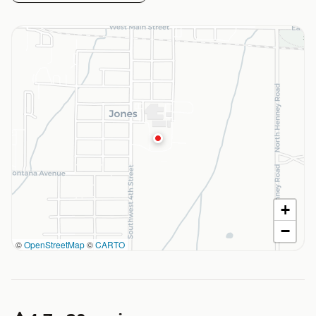
+
−
©
OpenStreetMap
©
CARTO