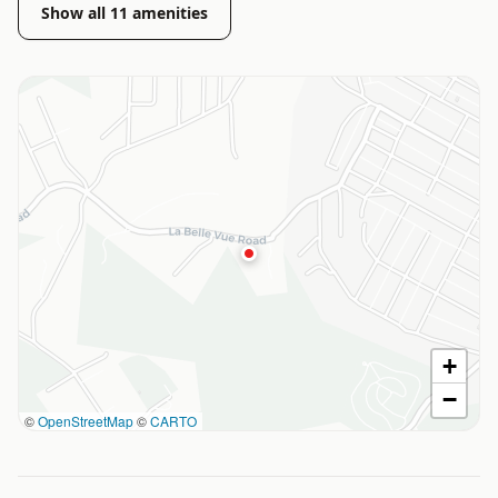
Show all
11
amenities
+
−
©
OpenStreetMap
©
CARTO