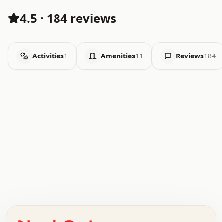
4.5
·
184 reviews
Activities
1
Amenities
11
Reviews
184
.   .   .   .   .   .   .   .   x   x   .   .   .   .   .
.   .   .   .   .   .   .   .   .   .   .   .   .   .   .
.   .   .   .   o   .   .   .   .   .   +   .   .   .   .
o   .   .   :   .   .   .   .   .   .   x   .   .   +   .