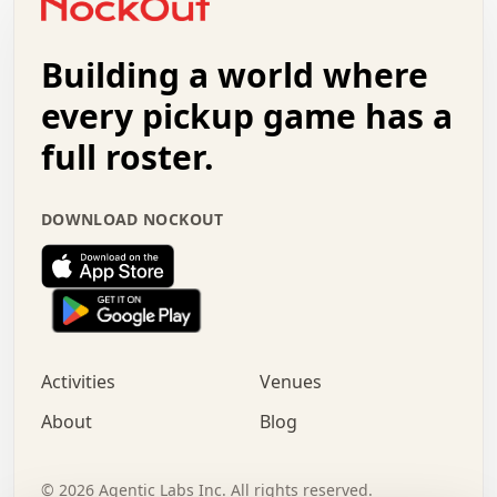
.   +   .   .   .   .   .   .   .   .   .   +   .   .   .
.   .   +   .   .   o   .   .   .   .   .   .   :   .   .
.   .   .   o   .   .   .   .   .   .   .   .   x   .   .
Building a world where
x   .   .   .   .   .   .   .   .   .   .   .   :   .   .
.   .   .   .   .   +   .   .   .   .   .   .   .   +   .
every pickup game has a
.   .   :   .   .   .   .   .   .   .   .   o   .   .   .
full roster.
.   .   .   x   .   .   .   .   .   .   :   .   .   o   .
.   .   .   .   .   :   .   .   .   .   o   .   .   .   .
.   +   .   .   :   .   .   .   .   .   .   .   .   .   x
DOWNLOAD NOCKOUT
.   .   .   .   .   .   .   .   :   .   .   .   .   .   +
.   .   .   .   .   .   .   .   +   .   .   x   .   .   .
.   .   .   .   .   .   :   +   .   .   .   .   .   o   .
.   .   .   .   .   .   .   .   .   .   .   .   .   .   .
.   .   .   :   o   .   .   .   .   .   .   .   +   .   .
.   .   o   .   .   .   .   x   .   .   .   .   .   .   .
:   .   .   .   .   .   .   .   .   .   +   .   .   .   .
Activities
Venues
.   +   .   o   .   .   .   .   o   .   .   .   .   o   .
.   .   .   .   .   x   +   .   .   .   .   .   .   .   .
About
Blog
.   .   +   .   .   .   .   .   .   .   .   :   .   x   .
+   .   .   .   .   .   .   .   .   .   .   .   .   .   .
.   .   .   x   .   o   .   +   .   :   .   .   .   .   .
©
2026
Agentic Labs Inc. All rights reserved.