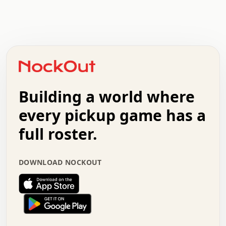
.   .   .   .   .   .   .   .   x   x   .   .   .   .   .
.   .   .   .   .   .   .   .   .   .   .   .   .   .   .
.   .   .   .   o   .   .   .   .   .   +   .   .   .   .
o   .   .   :   .   .   .   .   .   .   x   .   .   +   .
.   +   .   .   .   .   .   .   .   .   .   +   .   .   .
.   .   +   .   .   o   .   .   .   .   .   .   :   .   .
.   .   .   o   .   .   .   .   .   .   .   .   x   .   .
Building a world where
x   .   .   .   .   .   .   .   .   .   .   .   :   .   .
.   .   .   .   .   +   .   .   .   .   .   .   .   +   .
every pickup game has a
.   .   :   .   .   .   .   .   .   .   .   o   .   .   .
full roster.
.   .   .   x   .   .   .   .   .   .   :   .   .   o   .
.   .   .   .   .   :   .   .   .   .   o   .   .   .   .
.   +   .   .   :   .   .   .   .   .   .   .   .   .   x
DOWNLOAD NOCKOUT
.   .   .   .   .   .   .   .   :   .   .   .   .   .   +
.   .   .   .   .   .   .   .   +   .   .   x   .   .   .
.   .   .   .   .   .   :   +   .   .   .   .   .   o   .
.   .   .   .   .   .   .   .   .   .   .   .   .   .   .
.   .   .   :   o   .   .   .   .   .   .   .   +   .   .
.   .   o   .   .   .   .   x   .   .   .   .   .   .   .
:   .   .   .   .   .   .   .   .   .   +   .   .   .   .