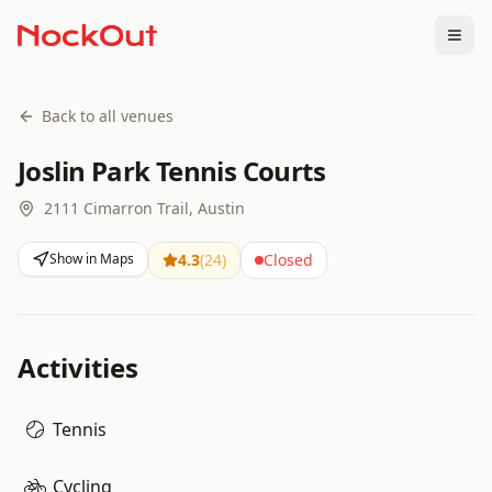
Togg
Back to all venues
Joslin Park Tennis Courts
2111 Cimarron Trail, Austin
Show in Maps
4.3
(
24
)
Closed
Activities
Tennis
Cycling