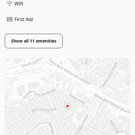
Wifi
First Aid
Show all
11
amenities