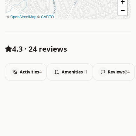
+
−
©
OpenStreetMap
©
CARTO
4.3
·
24 reviews
Activities
4
Amenities
11
Reviews
24