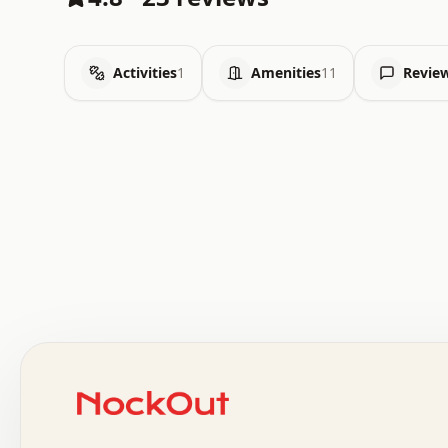
Activities
1
Amenities
11
Revie
 .   .   .   .   .   .   .   .   x   x   .   .   .   .   
 .   .   .   .   .   .   .   .   .   .   .   .   .   .   
 .   .   .   .   o   .   .   .   .   .   +   .   .   .   
 o   .   .   :   .   .   .   .   .   .   x   .   .   +   
 .   +   .   .   .   .   .   .   .   .   .   +   .   .   
 .   .   +   .   .   o   .   .   .   .   .   .   :   .   
 .   .   .   o   .   .   .   .   .   .   .   .   x   .   
 x   .   .   .   .   .   .   .   .   .   .   .   :   .   