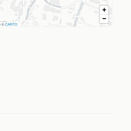
+
−
p
©
CARTO