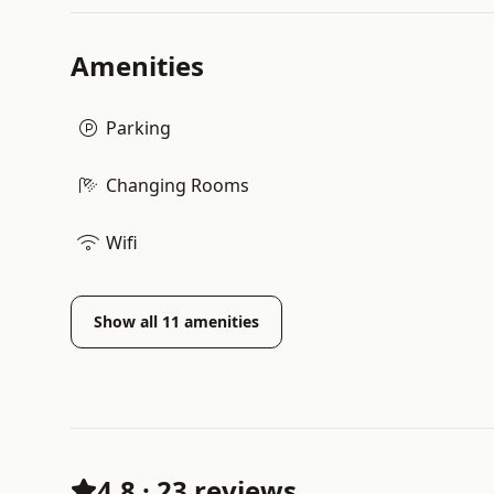
Amenities
Parking
Changing Rooms
Wifi
Show all
11
amenities
4.8
·
23 reviews