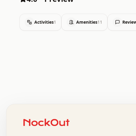
Activities
1
Amenities
11
Revie
 .   .   .   .   .   .   .   .   x   x   .   .   .   .   
 .   .   .   .   .   .   .   .   .   .   .   .   .   .   
 .   .   .   .   o   .   .   .   .   .   +   .   .   .   
 o   .   .   :   .   .   .   .   .   .   x   .   .   +   
 .   +   .   .   .   .   .   .   .   .   .   +   .   .   
 .   .   +   .   .   o   .   .   .   .   .   .   :   .   
 .   .   .   o   .   .   .   .   .   .   .   .   x   .   
 x   .   .   .   .   .   .   .   .   .   .   .   :   .   