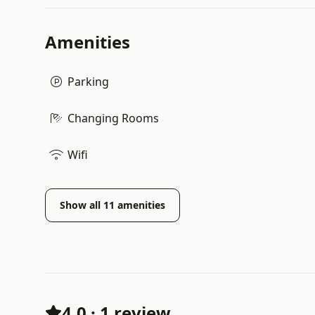
Amenities
Parking
Changing Rooms
Wifi
Show all
11
amenities
4.0
·
1 review