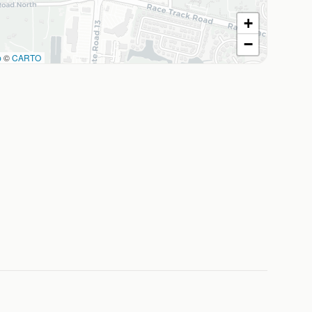
+
−
p
©
CARTO