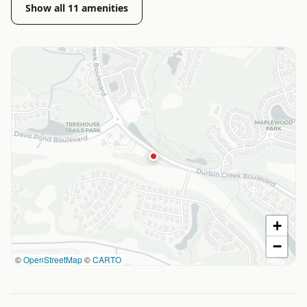
Show all
11
amenities
+
−
©
OpenStreetMap
©
CARTO