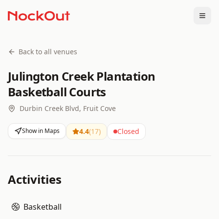
Togg
Back to all venues
Julington Creek Plantation
Basketball Courts
Durbin Creek Blvd, Fruit Cove
Show in Maps
4.4
(
17
)
Closed
Activities
Basketball