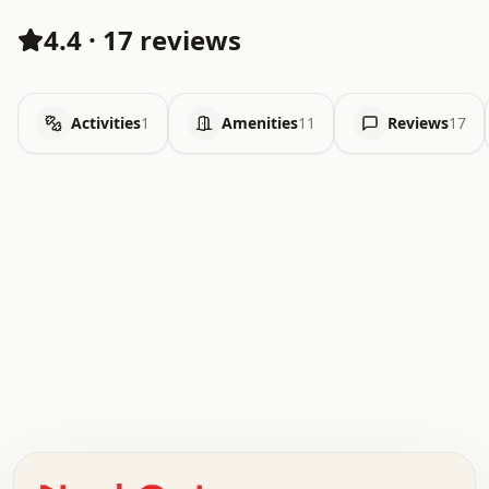
4.4
·
17 reviews
Activities
1
Amenities
11
Reviews
17
.   .   .   .   .   .   .   .   x   x   .   .   .   .   .
.   .   .   .   .   .   .   .   .   .   .   .   .   .   .
.   .   .   .   o   .   .   .   .   .   +   .   .   .   .
o   .   .   :   .   .   .   .   .   .   x   .   .   +   .