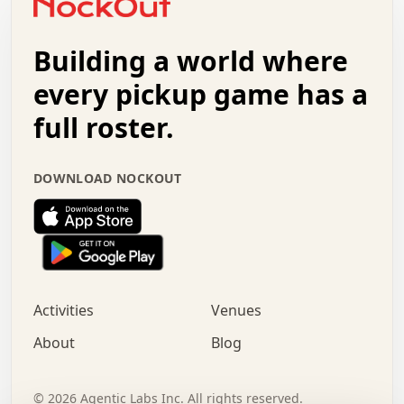
.   +   .   .   .   .   .   .   .   .   .   +   .   .   .
.   .   +   .   .   o   .   .   .   .   .   .   :   .   .
.   .   .   o   .   .   .   .   .   .   .   .   x   .   .
Building a world where
x   .   .   .   .   .   .   .   .   .   .   .   :   .   .
.   .   .   .   .   +   .   .   .   .   .   .   .   +   .
every pickup game has a
.   .   :   .   .   .   .   .   .   .   .   o   .   .   .
full roster.
.   .   .   x   .   .   .   .   .   .   :   .   .   o   .
.   .   .   .   .   :   .   .   .   .   o   .   .   .   .
.   +   .   .   :   .   .   .   .   .   .   .   .   .   x
DOWNLOAD NOCKOUT
.   .   .   .   .   .   .   .   :   .   .   .   .   .   +
.   .   .   .   .   .   .   .   +   .   .   x   .   .   .
.   .   .   .   .   .   :   +   .   .   .   .   .   o   .
.   .   .   .   .   .   .   .   .   .   .   .   .   .   .
.   .   .   :   o   .   .   .   .   .   .   .   +   .   .
.   .   o   .   .   .   .   x   .   .   .   .   .   .   .
:   .   .   .   .   .   .   .   .   .   +   .   .   .   .
Activities
Venues
.   +   .   o   .   .   .   .   o   .   .   .   .   o   .
.   .   .   .   .   x   +   .   .   .   .   .   .   .   .
About
Blog
.   .   +   .   .   .   .   .   .   .   .   :   .   x   .
+   .   .   .   .   .   .   .   .   .   .   .   .   .   .
.   .   .   x   .   o   .   +   .   :   .   .   .   .   .
©
2026
Agentic Labs Inc. All rights reserved.