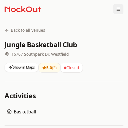
Togg
Back to all venues
Jungle Basketball Club
16707 Southpark Dr, Westfield
Show in Maps
5.0
(
2
)
Closed
Activities
Basketball