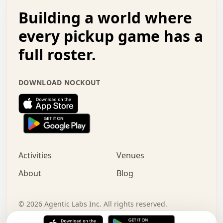
.   .   .   o   .   .   .   .   .   .   .   .   x   .   .
Building a world where
x   .   .   .   .   .   .   .   .   .   .   .   :   .   .
.   .   .   .   .   +   .   .   .   .   .   .   .   +   .
every pickup game has a
.   .   :   .   .   .   .   .   .   .   .   o   .   .   .
full roster.
.   .   .   x   .   .   .   .   .   .   :   .   .   o   .
.   .   .   .   .   :   .   .   .   .   o   .   .   .   .
.   +   .   .   :   .   .   .   .   .   .   .   .   .   x
DOWNLOAD NOCKOUT
.   .   .   .   .   .   .   .   :   .   .   .   .   .   +
.   .   .   .   .   .   .   .   +   .   .   x   .   .   .
.   .   .   .   .   .   :   +   .   .   .   .   .   o   .
.   .   .   .   .   .   .   .   .   .   .   .   .   .   .
.   .   .   :   o   .   .   .   .   .   .   .   +   .   .
.   .   o   .   .   .   .   x   .   .   .   .   .   .   .
:   .   .   .   .   .   .   .   .   .   +   .   .   .   .
Activities
Venues
.   +   .   o   .   .   .   .   o   .   .   .   .   o   .
.   .   .   .   .   x   +   .   .   .   .   .   .   .   .
About
Blog
.   .   +   .   .   .   .   .   .   .   .   :   .   x   .
+   .   .   .   .   .   .   .   .   .   .   .   .   .   .
.   .   .   x   .   o   .   +   .   :   .   .   .   .   .
©
2026
Agentic Labs Inc. All rights reserved.
.   .   .   .   .   .   .   .   .   .   .   .   .   .   
Terms of Service
Privacy Policy