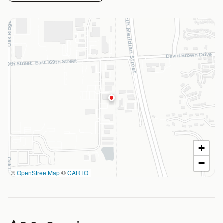
+
−
©
OpenStreetMap
©
CARTO