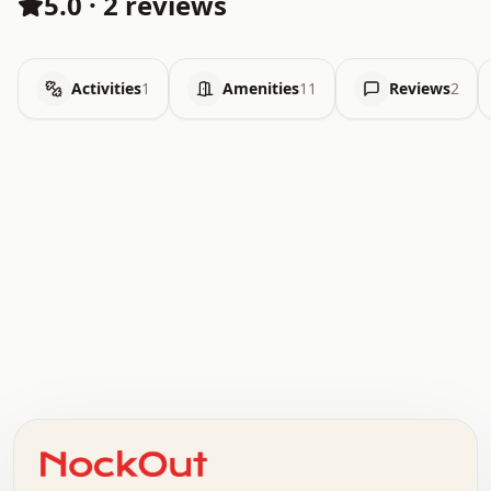
5.0
·
2 reviews
Activities
1
Amenities
11
Reviews
2
.   .   .   .   .   .   .   .   x   x   .   .   .   .   .
.   .   .   .   .   .   .   .   .   .   .   .   .   .   .
.   .   .   .   o   .   .   .   .   .   +   .   .   .   .
o   .   .   :   .   .   .   .   .   .   x   .   .   +   .
.   +   .   .   .   .   .   .   .   .   .   +   .   .   .
.   .   +   .   .   o   .   .   .   .   .   .   :   .   .