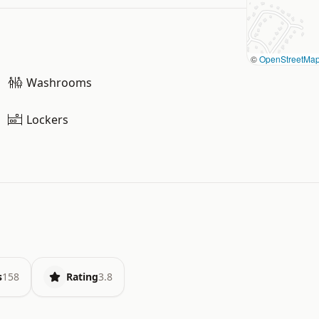
©
OpenStreetMa
Washrooms
Lockers
s
158
Rating
3.8