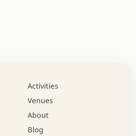
:   :   .   .   .   .   .   .   .   .   .   .   .   .   
.   .   .   :   .   .   +   .   .   o   .   .   x   .   
.   .   .   .   +   o   .   .   .   .   :   +   .   .   
.   .   .   .   o   .   .   .   .   .   .   .   .   .   
.   .   .   +   .   .   .   .   .   .   .   .   .   +   
.   .   .   .   .   .   .   .   .   x   .   .   .   .   
Activities
.   o   .   .   .   .   .   .   .   .   x   .   .   .   
.   .   .   o   .   .   .   x   .   .   .   .   .   .   
Venues
x   .   .   .   :   .   .   .   x   .   .   .   :   .   
o   .   .   .   +   .   .   .   .   .   .   .   .   x   
About
.   .   .   x   .   .   .   .   .   .   :   .   .   .   
.   .   .   .   .   .   +   .   .   .   .   x   .   .   
Blog
.   .   .   .   .   x   .   .   o   .   .   .   .   .   
.   .   .   .   .   .   .   .   .   .   .   .   .   .   