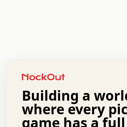
 .   .   .   .   .   .   .   .   x   x   .   .   .   .   
 .   .   .   .   .   .   .   .   .   .   .   .   .   .   
 .   .   .   .   o   .   .   .   .   .   +   .   .   .   
 o   .   .   :   .   .   .   .   .   .   x   .   .   +   
 .   +   .   .   .   .   .   .   .   .   .   +   .   .   
 .   .   +   .   .   o   .   .   .   .   .   .   :   .   
 .   .   .   o   .   .   .   .   .   .   .   .   x   .   
Building a worl
 x   .   .   .   .   .   .   .   .   .   .   .   :   .   
 .   .   .   .   .   +   .   .   .   .   .   .   .   +   
 .   .   :   .   .   .   .   .   .   .   .   o   .   .   
where every pi
 .   .   .   x   .   .   .   .   .   .   :   .   .   o   
 .   .   .   .   .   :   .   .   .   .   o   .   .   .   
game has a full
 .   +   .   .   :   .   .   .   .   .   .   .   .   .   
 .   .   .   .   .   .   .   .   :   .   .   .   .   .   