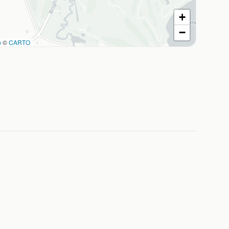
+
−
p
©
CARTO